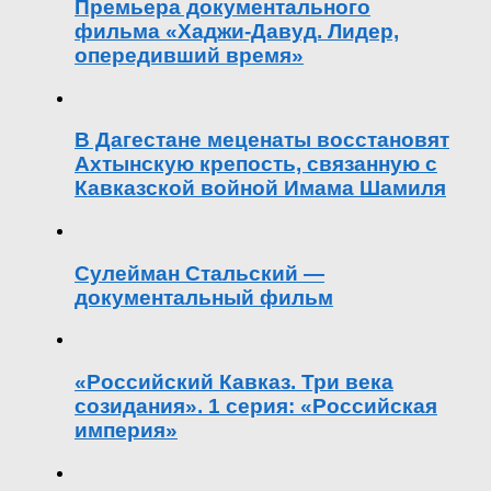
Премьера документального
фильма «Хаджи-Давуд. Лидер,
опередивший время»
В Дагестане меценаты восстановят
Ахтынскую крепость, связанную с
Кавказской войной Имама Шамиля
Сулейман Стальский —
документальный фильм
«Российский Кавказ. Три века
созидания». 1 серия: «Российская
империя»