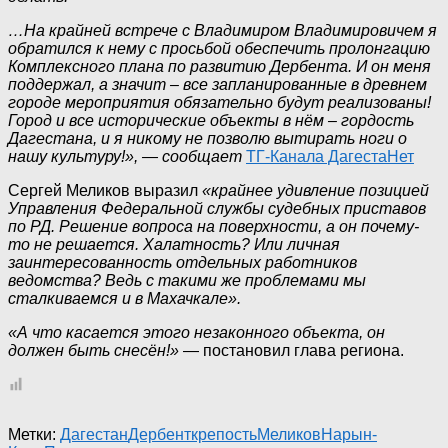
…На крайней встрече с Владимиром Владимировичем я
обратился к нему с просьбой обеспечить пролонгацию
Комплексного плана по развитию Дербента. И он меня
поддержал, а значит – все запланированные в древнем
городе мероприятия обязательно будут реализованы!
Город и все исторические объекты в нём – гордость
Дагестана, и я никому не позволю вытирать ноги о
нашу культуру!», — сообщает
ТГ-Канала ДагестаНет
Сергей Меликов выразил
«крайнее удивление позицией
Управления Федеральной службы судебных приставов
по РД. Решение вопроса на поверхности, а он почему-
то не решается. Халатность? Или личная
заинтересованность отдельных работников
ведомства? Ведь с такими же проблемами мы
сталкиваемся и в Махачкале».
«А что касается этого незаконного объекта, он
должен быть снесён!»
— постановил глава региона.
Метки:
Дагестан
Дербент
крепость
Меликов
Нарын-