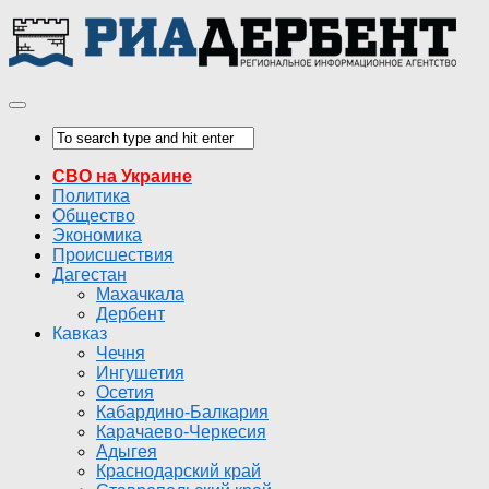
СВО на Украине
Политика
Общество
Экономика
Происшествия
Дагестан
Махачкала
Дербент
Кавказ
Чечня
Ингушетия
Осетия
Кабардино-Балкария
Карачаево-Черкесия
Адыгея
Краснодарский край