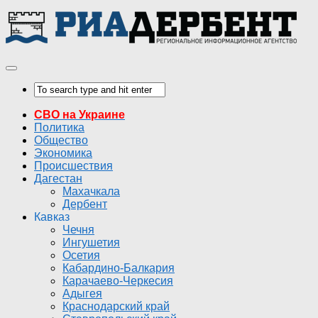
СВО на Украине
Политика
Общество
Экономика
Происшествия
Дагестан
Махачкала
Дербент
Кавказ
Чечня
Ингушетия
Осетия
Кабардино-Балкария
Карачаево-Черкесия
Адыгея
Краснодарский край