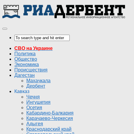
СВО на Украине
Политика
Общество
Экономика
Происшествия
Дагестан
Махачкала
Дербент
Кавказ
Чечня
Ингушетия
Осетия
Кабардино-Балкария
Карачаево-Черкесия
Адыгея
Краснодарский край