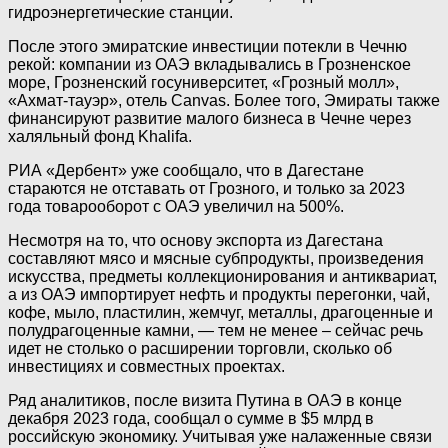
гидроэнергетические станции.
После этого эмиратские инвестиции потекли в Чечню
рекой: компании из ОАЭ вкладывались в Грозненское
море, Грозненский госуниверситет, «Грозный молл»,
«Ахмат-тауэр», отель Canvas. Более того, Эмираты также
финансируют развитие малого бизнеса в Чечне через
халяльный фонд Khalifa.
РИА «Дербент» уже сообщало, что в Дагестане
стараются не отставать от Грозного, и только за 2023
года товарооборот с ОАЭ увеличил на 500%.
Несмотря на то, что основу экспорта из Дагестана
составляют мясо и мясные субпродукты, произведения
искусства, предметы коллекционирования и антиквариат,
а из ОАЭ импортирует нефть и продукты перегонки, чай,
кофе, мыло, пластилин, жемчуг, металлы, драгоценные и
полудрагоценные камни, — тем не менее – сейчас речь
идет не столько о расширении торговли, сколько об
инвестициях и совместных проектах.
Ряд аналитиков, после визита Путина в ОАЭ в конце
декабря 2023 года, сообщал о сумме в $5 млрд в
российскую экономику. Учитывая уже налаженные связи