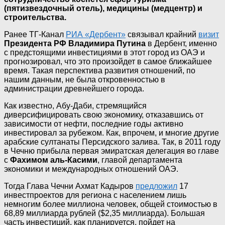
(пятизвездочный отель), медицины (медцентр) и
строительства.
Ранее ТГ-Канал
РИА «Дербент»
связывал крайний
визит
Президента РФ
Владимира Путина
в Дербент, именно
с предстоящими инвестициями в этот город из ОАЭ и
прогнозировал, что это произойдет в самое ближайшее
время. Такая перспектива развития отношений, по
нашим данным, не была откровенностью в
администрации древнейшего города.
Как известно, Абу-Даби, стремящийся
диверсифицировать свою экономику, отказавшись от
зависимости от нефти, последние годы активно
инвестировал за рубежом. Как, впрочем, и многие другие
арабские султанаты Персидского залива. Так, в 2011 году
в Чечню прибыла первая эмиратская делегация во главе
с
Фахимом аль-Касими
, главой департамента
экономики и международных отношений ОАЭ.
Тогда Глава Чечни Ахмат Кадыров
предложил
17
инвестпроектов для региона с населением лишь
немногим более миллиона человек, общей стоимостью в
68,89 миллиарда рублей ($2,35 миллиарда). Большая
часть инвестиций, как планируется, пойдет на