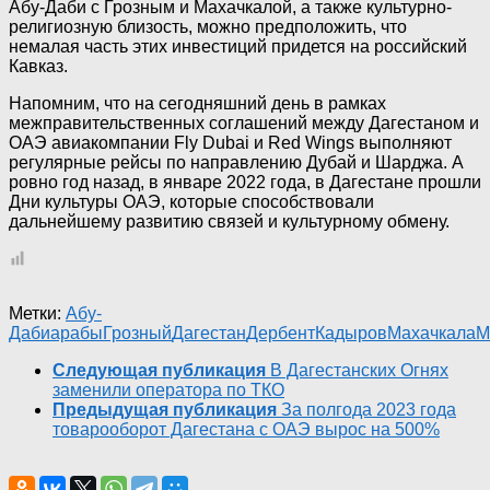
Абу-Даби с Грозным и Махачкалой, а также культурно-
религиозную близость, можно предположить, что
немалая часть этих инвестиций придется на российский
Кавказ.
Напомним, что на сегодняшний день в рамках
межправительственных соглашений между Дагестаном и
ОАЭ авиакомпании Fly Dubai и Red Wings выполняют
регулярные рейсы по направлению Дубай и Шарджа. А
ровно год назад, в январе 2022 года, в Дагестане прошли
Дни культуры ОАЭ, которые способствовали
дальнейшему развитию связей и культурному обмену.
Метки:
Абу-
Даби
арабы
Грозный
Дагестан
Дербент
Кадыров
Махачкала
М
Следующая публикация
В Дагестанских Огнях
заменили оператора по ТКО
Предыдущая публикация
За полгода 2023 года
товарооборот Дагестана с ОАЭ вырос на 500%