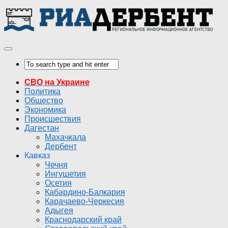
СВО на Украине
Политика
Общество
Экономика
Происшествия
Дагестан
Махачкала
Дербент
Кавказ
Чечня
Ингушетия
Осетия
Кабардино-Балкария
Карачаево-Черкесия
Адыгея
Краснодарский край