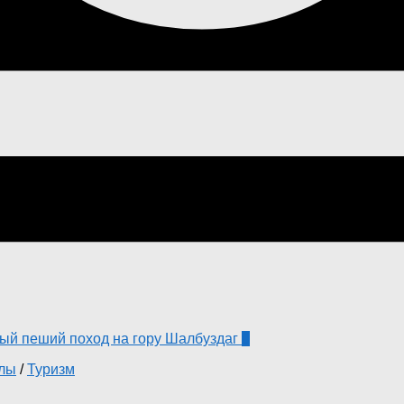
0
алы
/
Туризм