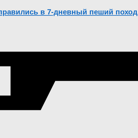
правились в 7-дневный пеший поход