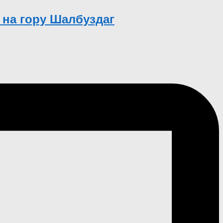
 на гору Шалбуздаг