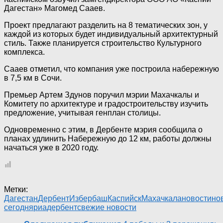
Дагестан» Магомед Сааев.
Проект предлагают разделить на 8 тематических зон, у
каждой из которых будет индивидуальный архитектурный
стиль. Также планируется строительство Культурного
комплекса.
Сааев отметил, что компания уже построила набережную
в 7,5 км в Сочи.
Премьер Артем Здунов поручил мэрии Махачкалы и
Комитету по архитектуре и градостроительству изучить
предложение, учитывая генплан столицы.
Одновременно с этим, в Дербенте мэрия сообщила о
планах удлинить Набережную до 12 км, работы должны
начаться уже в 2020 году.
Метки:
Дагестан
Дербент
Избербаш
Каспийск
Махачкала
новости
но
сегодня
риадербент
свежие новости