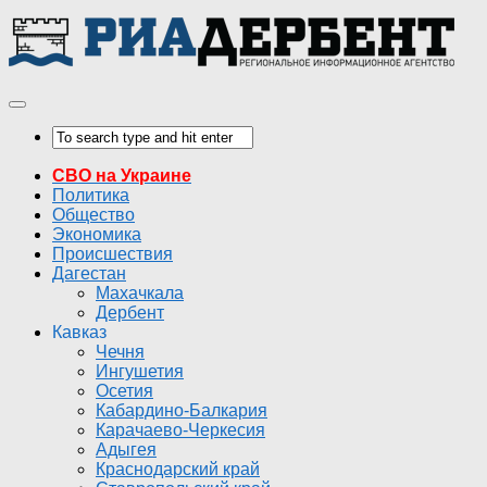
СВО на Украине
Политика
Общество
Экономика
Происшествия
Дагестан
Махачкала
Дербент
Кавказ
Чечня
Ингушетия
Осетия
Кабардино-Балкария
Карачаево-Черкесия
Адыгея
Краснодарский край