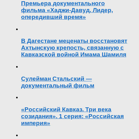
Премьера документального
фильма «Хаджи-Давуд. Лидер,
опередивший время»
В Дагестане меценаты восстановят
Ахтынскую крепость, связанную с
Кавказской войной Имама Шамиля
Сулейман Стальский —
документальный фильм
«Российский Кавказ. Три века
созидания». 1 серия: «Российская
империя»