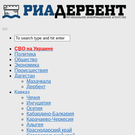
СВО на Украине
Политика
Общество
Экономика
Происшествия
Дагестан
Махачкала
Дербент
Кавказ
Чечня
Ингушетия
Осетия
Кабардино-Балкария
Карачаево-Черкесия
Адыгея
Краснодарский край