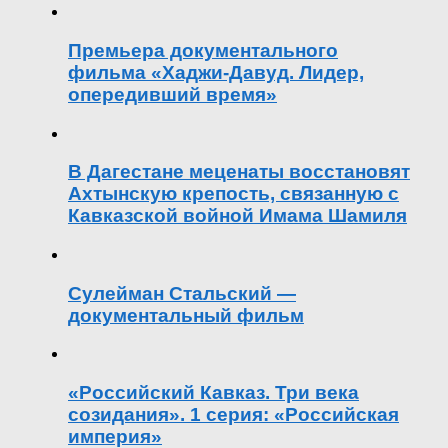
Премьера документального
фильма «Хаджи-Давуд. Лидер,
опередивший время»
В Дагестане меценаты восстановят
Ахтынскую крепость, связанную с
Кавказской войной Имама Шамиля
Сулейман Стальский —
документальный фильм
«Российский Кавказ. Три века
созидания». 1 серия: «Российская
империя»