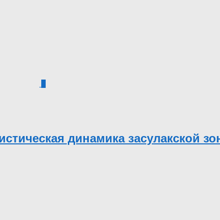
1
истическая динамика засулакской з