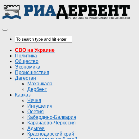
СВО на Украине
Политика
Общество
Экономика
Происшествия
Дагестан
Махачкала
Дербент
Кавказ
Чечня
Ингушетия
Осетия
Кабардино-Балкария
Карачаево-Черкесия
Адыгея
Краснодарский край