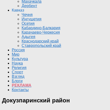
Махачкала
Дербент
Кавказ
Чечня
Ингушетия
Осетия
Кабардино-Балкария
Карачаево-Черкесия
Адыгея
Краснодарский край
Ставропольский край
Россия
Мир
Культура
Наука
Религия
Спорт
Взгляд
Блоги
РЕКЛАМА
Контакты
Докузпаринский район