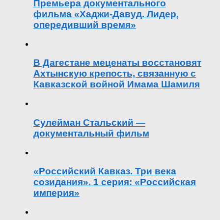
Премьера документального
фильма «Хаджи-Давуд. Лидер,
опередивший время»
В Дагестане меценаты восстановят
Ахтынскую крепость, связанную с
Кавказской войной Имама Шамиля
Сулейман Стальский —
документальный фильм
«Российский Кавказ. Три века
созидания». 1 серия: «Российская
империя»