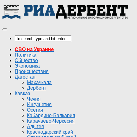
СВО на Украине
Политика
Общество
Экономика
Происшествия
Дагестан
Махачкала
Дербент
Кавказ
Чечня
Ингушетия
Осетия
Кабардино-Балкария
Карачаево-Черкесия
Адыгея
Краснодарский край