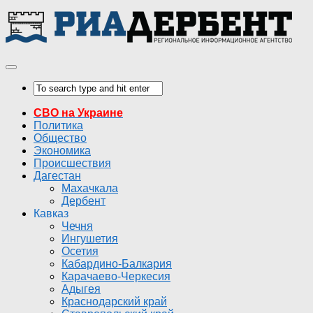
СВО на Украине
Политика
Общество
Экономика
Происшествия
Дагестан
Махачкала
Дербент
Кавказ
Чечня
Ингушетия
Осетия
Кабардино-Балкария
Карачаево-Черкесия
Адыгея
Краснодарский край