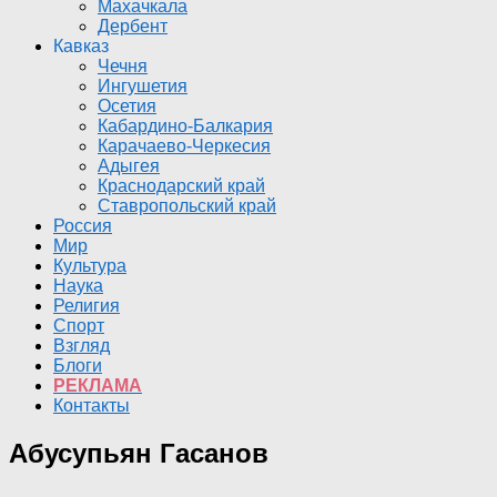
Махачкала
Дербент
Кавказ
Чечня
Ингушетия
Осетия
Кабардино-Балкария
Карачаево-Черкесия
Адыгея
Краснодарский край
Ставропольский край
Россия
Мир
Культура
Наука
Религия
Спорт
Взгляд
Блоги
РЕКЛАМА
Контакты
Абусупьян Гасанов