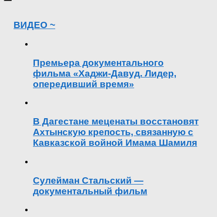
ВИДЕО ~
Премьера документального
фильма «Хаджи-Давуд. Лидер,
опередивший время»
В Дагестане меценаты восстановят
Ахтынскую крепость, связанную с
Кавказской войной Имама Шамиля
Сулейман Стальский —
документальный фильм