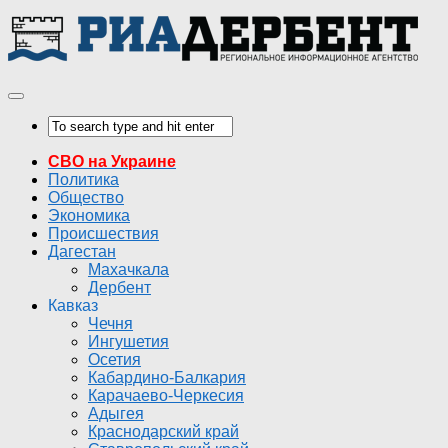
СВО на Украине
Политика
Общество
Экономика
Происшествия
Дагестан
Махачкала
Дербент
Кавказ
Чечня
Ингушетия
Осетия
Кабардино-Балкария
Карачаево-Черкесия
Адыгея
Краснодарский край