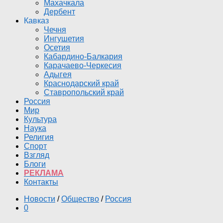
Махачкала
Дербент
Кавказ
Чечня
Ингушетия
Осетия
Кабардино-Балкария
Карачаево-Черкесия
Адыгея
Краснодарский край
Ставропольский край
Россия
Мир
Культура
Наука
Религия
Спорт
Взгляд
Блоги
РЕКЛАМА
Контакты
Новости
/
Общество
/
Россия
0