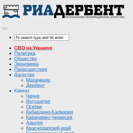
СВО на Украине
Политика
Общество
Экономика
Происшествия
Дагестан
Махачкала
Дербент
Кавказ
Чечня
Ингушетия
Осетия
Кабардино-Балкария
Карачаево-Черкесия
Адыгея
Краснодарский край