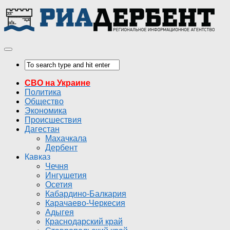
СВО на Украине
Политика
Общество
Экономика
Происшествия
Дагестан
Махачкала
Дербент
Кавказ
Чечня
Ингушетия
Осетия
Кабардино-Балкария
Карачаево-Черкесия
Адыгея
Краснодарский край