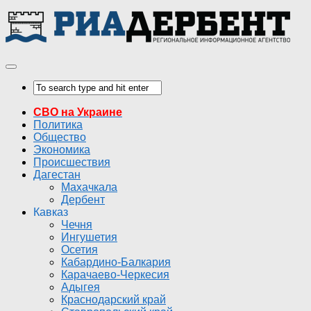
СВО на Украине
Политика
Общество
Экономика
Происшествия
Дагестан
Махачкала
Дербент
Кавказ
Чечня
Ингушетия
Осетия
Кабардино-Балкария
Карачаево-Черкесия
Адыгея
Краснодарский край