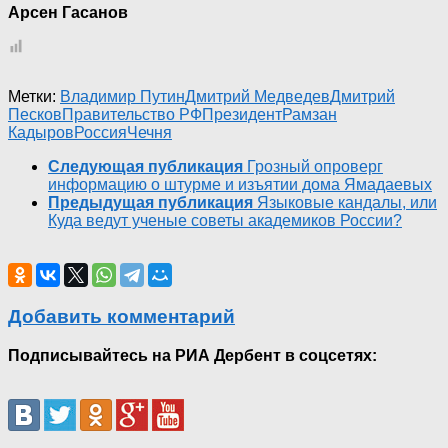
Арсен Гасанов
Метки:
Владимир Путин
Дмитрий Медведев
Дмитрий
Песков
Правительство РФ
Президент
Рамзан
Кадыров
Россия
Чечня
Следующая публикация
Грозный опроверг
информацию о штурме и изъятии дома Ямадаевых
Предыдущая публикация
Языковые кандалы, или
Куда ведут ученые советы академиков России?
Добавить комментарий
Подписывайтесь на РИА Дербент в соцсетях: