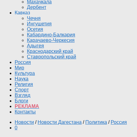
Махачкала
Дербент
Кавказ
Чечня
Ингушетия
Осетия
Кабардино-Балкария
Карачаево-Черкесия
Адыгея
Краснодарский край
Ставропольский край
Россия
Мир
Культура
Наука
Религия
Спорт
Взгляд
Блоги
РЕКЛАМА
Контакты
Новости
/
Новости Дагестана
/
Политика
/
Россия
0