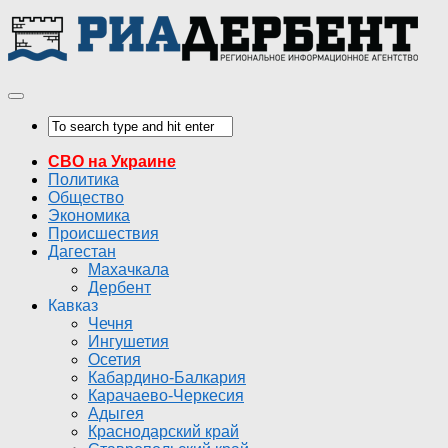
СВО на Украине
Политика
Общество
Экономика
Происшествия
Дагестан
Махачкала
Дербент
Кавказ
Чечня
Ингушетия
Осетия
Кабардино-Балкария
Карачаево-Черкесия
Адыгея
Краснодарский край