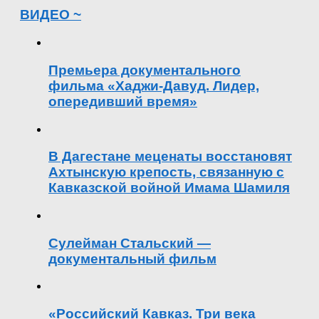
ВИДЕО ~
Премьера документального
фильма «Хаджи-Давуд. Лидер,
опередивший время»
В Дагестане меценаты восстановят
Ахтынскую крепость, связанную с
Кавказской войной Имама Шамиля
Сулейман Стальский —
документальный фильм
«Российский Кавказ. Три века