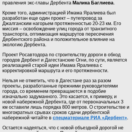
правления экс-главы Дербента
Малика Баглиева
.
Кроме того, администрацией Имама Яралиева был
разработан еще один проект – путепровод за
Джалганским нагорьем протяженностью 20-23 км. Его
миссия – освобождение улиц города от транзитного
транспорта, оптимизация маршрутов пересечения
Дербентского района и положительное влияние на
экологию Дербента.
Проект Росавтодора по строительству дороги в обход
городов Дербент и Дагестанские Огни, по сути, является
реализацией старой идеи Имама Яралиева с
корректировкой маршрута и его протяженности.
Нельзя не отметить, что в Дагестане раз за разом
проекты, разработанные прежними руководителями
города, со временем превращаются в подобие
изначально задуманного. Это касается, к примеру, и
новой набережной Дербента, где от первоначальных 3
км оставили лишь порядка 800 метров. О строительстве и
многократных срывах сроков сдачи дербентской
набережной читайте в
спецматериале РИА «Дербент»
.
Остается надеяться, что с новой объездной дорогой не