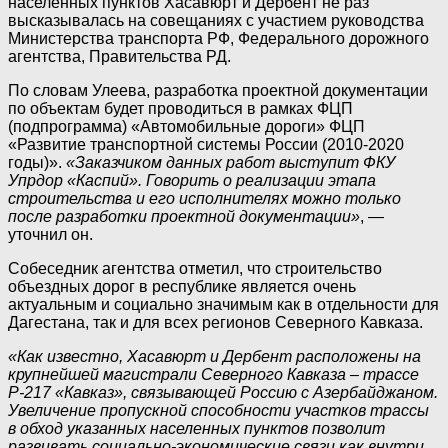
населенных пунктов Хасавюрт и Дербент не раз
высказывалась на совещаниях с участием руководства
Министерства транспорта РФ, Федерального дорожного
агентства, Правительства РД.
По словам Улеева, разработка проектной документации
по объектам будет проводиться в рамках ФЦП
(подпрограмма) «Автомобильные дороги» ФЦП
«Развитие транспортной системы России (2010-2020
годы)».
«Заказчиком данных работ выступит ФКУ
Упрдор «Каспий». Говорить о реализации этапа
строительства и его исполнителях можно только
после разработки проектной документации»
, —
уточнил он.
Собеседник агентства отметил, что строительство
объездных дорог в республике является очень
актуальным и социально значимым как в отдельности для
Дагестана, так и для всех регионов Северного Кавказа.
«Как известно, Хасавюрт и Дербент расположены на
крупнейшей магистрали Северного Кавказа – трассе
Р-217 «Кавказ», связывающей Россию с Азербайджаном.
Увеличение пропускной способности участков трассы
в обход указанных населенных пунктов позволит
развивать социально-экономические связи как внутри