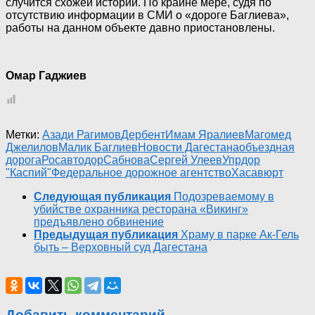
случится схожей истории. По крайне мере, судя по
отсутствию информации в СМИ о «дороге Баглиева»,
работы на данном объекте давно приостановлены.
Омар Гаджиев
Метки:
Азади Рагимов
Дербент
Имам Яралиев
Магомед
Джелилов
Малик Баглиев
Новости Дагестана
объездная
дорога
Росавтодор
Сабнова
Сергей Улеев
Упрдор
"Каспий"
Федеральное дорожное агентство
Хасавюрт
Следующая публикация
Подозреваемому в
убийстве охранника ресторана «Викинг»
предъявлено обвинение
Предыдущая публикация
Храму в парке Ак-Гель
быть – Верховный суд Дагестана
Добавить комментарий