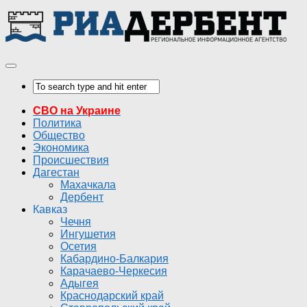
СВО на Украине
Политика
Общество
Экономика
Происшествия
Дагестан
Махачкала
Дербент
Кавказ
Чечня
Ингушетия
Осетия
Кабардино-Балкария
Карачаево-Черкесия
Адыгея
Краснодарский край