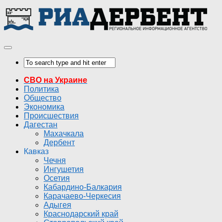
СВО на Украине
Политика
Общество
Экономика
Происшествия
Дагестан
Махачкала
Дербент
Кавказ
Чечня
Ингушетия
Осетия
Кабардино-Балкария
Карачаево-Черкесия
Адыгея
Краснодарский край