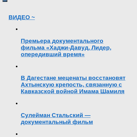
ВИДЕО ~
Премьера документального
фильма «Хаджи-Давуд. Лидер,
опередивший время»
В Дагестане меценаты восстановят
Ахтынскую крепость, связанную с
Кавказской войной Имама Шамиля
Сулейман Стальский —
документальный фильм