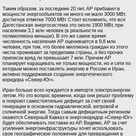
Таким образом, за последние 20 лет, АР прибавил в
мощности энергообъектов ни много ни мало 3000 МВт,
достигнув отметки 7000 МВт. Стоит вспомнить, что вся
Дагестанская энергосистема это около 1900 МВт, при
населении 3,1 млн человек (в реальности на
полмиллиона меньше). В это же самое время
численность населения АР оценивается в 9,8 млн
человек, при том, что более миллиона граждан из этого
числа проживают за пределами страны, а без прочих
приписок вряд ли превышает 7 млн. Причем АР
планирует наращивать не только мощности, но и сети по
которым можно поставлять энергию в Россию и Иран,
активно поддерживая создание энергетического
коридора «Север-Юг».
Иран больше всех нуждается в импорте электроэнергии
летом. Но это вопрос времени, когда они решат проблему
и покроют самостоятельно дефицит за счет своей
генерации в основном гидравлической, ветровой и
солнечной энергии. Тогда самым дефицитным регионом
окажется Северный Кавказ и энергокоридор «Север-Юг»
будет обеспечивать поставки из АР. Видимо, АР за счет
усиления энергоинфраструктуры хочет использовать
свое географическое положение для превращения в