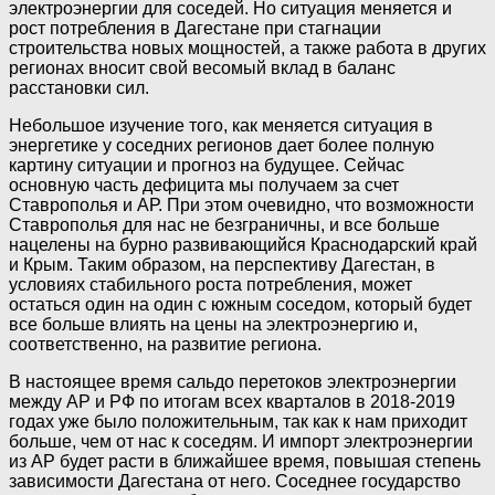
электроэнергии для соседей. Но ситуация меняется и
рост потребления в Дагестане при стагнации
строительства новых мощностей, а также работа в других
регионах вносит свой весомый вклад в баланс
расстановки сил.
Небольшое изучение того, как меняется ситуация в
энергетике у соседних регионов дает более полную
картину ситуации и прогноз на будущее. Сейчас
основную часть дефицита мы получаем за счет
Ставрополья и АР. При этом очевидно, что возможности
Ставрополья для нас не безграничны, и все больше
нацелены на бурно развивающийся Краснодарский край
и Крым. Таким образом, на перспективу Дагестан, в
условиях стабильного роста потребления, может
остаться один на один с южным соседом, который будет
все больше влиять на цены на электроэнергию и,
соответственно, на развитие региона.
В настоящее время сальдо перетоков электроэнергии
между АР и РФ по итогам всех кварталов в 2018-2019
годах уже было положительным, так как к нам приходит
больше, чем от нас к соседям. И импорт электроэнергии
из АР будет расти в ближайшее время, повышая степень
зависимости Дагестана от него. Соседнее государство