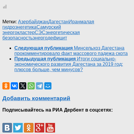
Метки:
Азербайджан
Дагестан
Иран
малая
гидроэнегетика
Самурский
энергокластер
СЭС
энергетическая
безопасность
энергодефицит
Следующая публикация
Минсельхоз Дагестана
прокомментировало факт массового падежа скота
Предыдущая публикация
Итоги социально-
экономического развития Дагестана за 2019 год:
плюсов больше, чем минусов?
Добавить комментарий
Подписывайтесь на РИА Дербент в соцсетях: