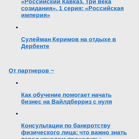
«Российский Кавказ. Три века
созидания». 1 серия: «Российская
империя»
Сулейман Керимов на отдыхе в
Дербенте
От партнеров ~
Как обучение помогает начать
бизнес на Вайлдберриз с нуля
Консультации по банкротству
физического лица: что важно знать