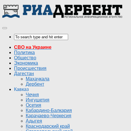
СВО на Украине
Политика
Общество
Экономика
Происшествия
Дагестан
Махачкала
Дербент
Кавказ
Чечня
Ингушетия
Осетия
Кабардино-Балкария
Карачаево-Черкесия
Адыгея
Краснодарский край