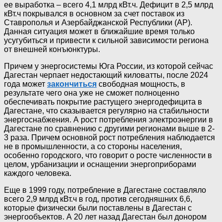
ее выработка – всего 4,1 млрд кВт.ч. Дефицит в 2,5 млрд
кВт.ч покрывался в основном за счет поставок из
Ставрополья и Азербайджанской Республики (АР).
Данная ситуация может в ближайшие время только
усугубиться и привести к сильной зависимости региона
от внешней конъюнктуры.
Причем у энергосистемы Юга России, из которой сейчас
Дагестан черпает недостающий киловатты, после 2024
года может
закончиться
свободная мощность, в
результате чего она уже не сможет полноценно
обеспечивать покрытие растущего энергодефицита в
Дагестане, что сказывается регулярно на стабильности
энергоснабжения. А рост потребления электроэнергии в
Дагестане по сравнению с другими регионами выше в 2-
3 раза. Причем основной рост потребления наблюдается
не в промышленности, а со стороны населения,
особенно городского, что говорит о росте численности в
целом, урбанизации и оснащении энергоприборами
каждого человека.
Еще в 1999 году, потребление в Дагестане составляло
всего 2,9 млрд кВт.ч в год, против сегодняшних 6,6,
которые физически были поставлены в Дагестан с
энергообъектов. А 20 лет назад Дагестан был донором