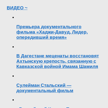
ВИДЕО ~
Премьера документального
фильма «Хаджи-Давуд. Лидер,
опередивший время»
В Дагестане меценаты восстановят
Ахтынскую крепость, связанную с
Кавказской войной Имама Шамиля
Сулейман Стальский —
документальный фильм