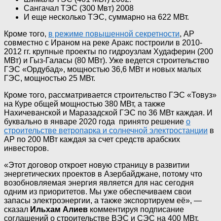
Сангачал ТЭС (300 Мвт) 2008
И еще несколько ТЭС, суммарно на 622 МВт.
Кроме того,
в режиме повышенной секретности
, АР
совместно с Ираном на реке Аракс построили в 2010-
2012 гг. крупные проекты по гидроузлам Худаферин (200
МВт) и Гыз-Галасы (80 МВт). Уже ведется строительство
ГЭС «Ордубад», мощностью 36,6 МВт и новых малых
ГЭС, мощностью 25 МВт.
Кроме того, рассматривается строительство ГЭС «Товуз»
на Куре общей мощностью 380 МВт, а также
Нахичеванской и Маразадской ГЭС по 36 МВт каждая. И
буквально в январе 2020 года принято решение
о
строительстве ветропарка и солнечной электростанции
в
АР по 200 МВт каждая за счет средств арабских
инвесторов.
«Этот договор откроет новую страницу в развитии
энергетических проектов в Азербайджане, потому что
возобновляемая энергия является для нас сегодня
одним из приоритетов. Мы уже обеспечиваем свои
запасы электроэнергии, а также экспортируем её», —
сказал
Ильхам Алиев
комментируя подписание
соглашений о строительстве ВЭС и СЭС на 400 МВт.