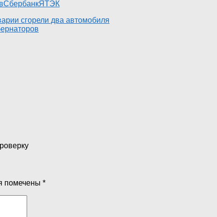
в
Сбербанк
ЯТЭК
варии сгорели два автомобиля
бернаторов
проверку
я помечены
*