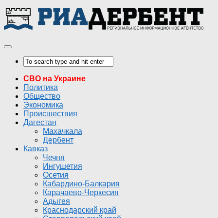
СВО на Украине
Политика
Общество
Экономика
Происшествия
Дагестан
Махачкала
Дербент
Кавказ
Чечня
Ингушетия
Осетия
Кабардино-Балкария
Карачаево-Черкесия
Адыгея
Краснодарский край