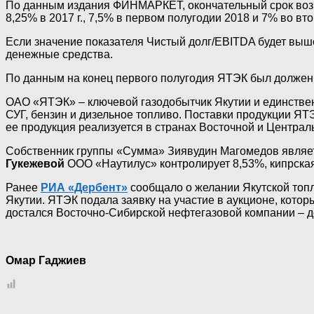
По данным издания ФИНМАРКЕТ, окончательный срок возвр
8,25% в 2017 г., 7,5% в первом полугодии 2018 и 7% во вт
Если значение показателя Чистый долг/EBITDA будет выш
денежные средства.
По данным на конец первого полугодия ЯТЭК был должен ба
ОАО «ЯТЭК» – ключевой газодобытчик Якутии и единствен
СУГ, бензин и дизельное топливо. Поставки продукции ЯТ
ее продукция реализуется в странах Восточной и Централ
Собственник группы «Сумма» Зиявудин Магомедов являе
Гукежевой
ООО «Наутилус» контролирует 8,53%, кипрская 
Ранее
РИА «Дербент»
сообщало о желании Якутской топл
Якутии. ЯТЭК подала заявку на участие в аукционе, кото
достался Восточно-Сибирской нефтегазовой компании – д
Омар Гаджиев