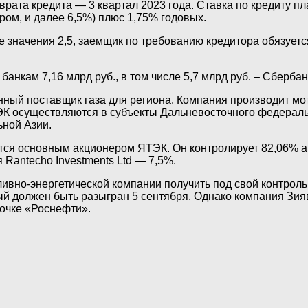
ата кредита — 3 квартал 2023 года. Ставка по кредиту п
ором, и далее 6,5%) плюс 1,75% годовых.
е значения 2,5, заемщик по требованию кредитора обязует
нкам 7,16 млрд руб., в том числе 5,7 млрд руб. – Сбербан
ный поставщик газа для региона. Компания производит мот
ЭК осуществляются в субъекты Дальневосточного федерально
ьной Азии.
тся основным акционером ЯТЭК. Он контролирует 82,06%
Rantecho Investments Ltd — 7,5%.
ивно-энергетической компании получить под свой контроль
рый должен быть разыгран 5 сентября. Однако компания Зия
очке «Роснефти».