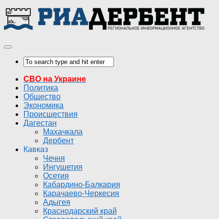
СВО на Украине
Политика
Общество
Экономика
Происшествия
Дагестан
Махачкала
Дербент
Кавказ
Чечня
Ингушетия
Осетия
Кабардино-Балкария
Карачаево-Черкесия
Адыгея
Краснодарский край