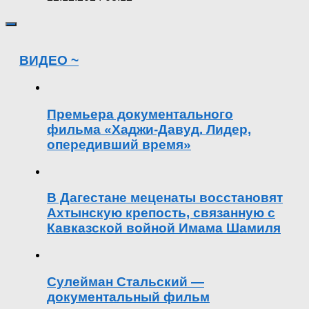
ВИДЕО ~
Премьера документального
фильма «Хаджи-Давуд. Лидер,
опередивший время»
В Дагестане меценаты восстановят
Ахтынскую крепость, связанную с
Кавказской войной Имама Шамиля
Сулейман Стальский —
документальный фильм