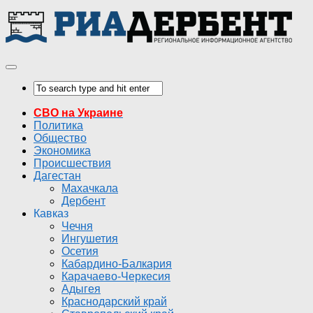
СВО на Украине
Политика
Общество
Экономика
Происшествия
Дагестан
Махачкала
Дербент
Кавказ
Чечня
Ингушетия
Осетия
Кабардино-Балкария
Карачаево-Черкесия
Адыгея
Краснодарский край