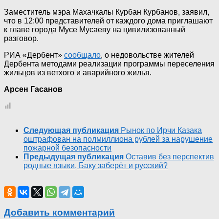
Заместитель мэра Махачкалы Курбан Курбанов, заявил,
что в 12:00 представителей от каждого дома приглашают
к главе города Мусе Мусаеву на цивилизованный
разговор.
РИА «Дербент»
сообщало
, о недовольстве жителей
Дербента методами реализации программы переселения
жильцов из ветхого и аварийного жилья.
Арсен Гасанов
Следующая публикация
Рынок по Ирчи Казака
оштрафован на полмиллиона рублей за нарушение
пожарной безопасности
Предыдущая публикация
Оставив без перспектив
родные языки, Баку заберёт и русский?
Добавить комментарий