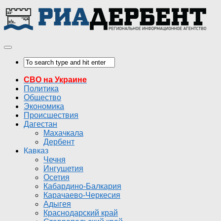
СВО на Украине
Политика
Общество
Экономика
Происшествия
Дагестан
Махачкала
Дербент
Кавказ
Чечня
Ингушетия
Осетия
Кабардино-Балкария
Карачаево-Черкесия
Адыгея
Краснодарский край