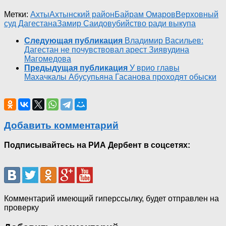
Метки:
Ахты
Ахтынский район
Байрам Омаров
Верховный
суд Дагестана
Замир Саидов
убийство ради выкупа
Следующая публикация
Владимир Васильев:
Дагестан не почувствовал арест Зиявудина
Магомедова
Предыдущая публикация
У врио главы
Махачкалы Абусупьяна Гасанова проходят обыски
Добавить комментарий
Подписывайтесь на РИА Дербент в соцсетях:
Комментарий имеющий гиперссылку, будет отправлен на
проверку