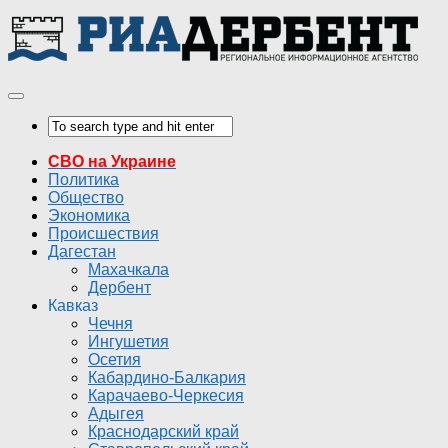
СВО на Украине
Политика
Общество
Экономика
Происшествия
Дагестан
Махачкала
Дербент
Кавказ
Чечня
Ингушетия
Осетия
Кабардино-Балкария
Карачаево-Черкесия
Адыгея
Краснодарский край