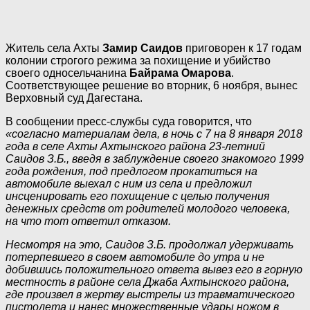
Житель села Ахты
Замир Саидов
приговорен к 17 годам
колонии строгого режима за похищение и убийство
своего односельчанина
Байрама Омарова
.
Соответствующее решение во вторник, 6 ноября, вынес
Верховный суд Дагестана.
В сообщении пресс-службы суда говорится, что
«согласно материалам дела, в ночь с 7 на 8 января 2018
года в селе Ахты Ахтынского района 23-летний
Саидов З.Б., введя в заблуждение своего знакомого 1999
года рождения, под предлогом прокатиться на
автомобиле выехал с ним из села и предложил
инсценировать его похищение с целью получения
денежных средств от родителей молодого человека,
на что тот ответил отказом.
Несмотря на это, Саидов З.Б. продолжал удерживать
потерпевшего в своем автомобиле до утра и не
добившись положительного ответа вывез его в горную
местность в районе села Джаба Ахтынского района,
где произвел в жертву выстрелы из травматического
пистолета и нанес множественные удары ножом в