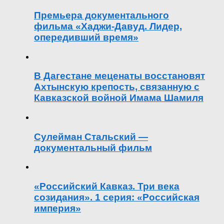
Премьера документального
фильма «Хаджи-Давуд. Лидер,
опередивший время»
В Дагестане меценаты восстановят
Ахтынскую крепость, связанную с
Кавказской войной Имама Шамиля
Сулейман Стальский —
документальный фильм
«Российский Кавказ. Три века
созидания». 1 серия: «Российская
империя»