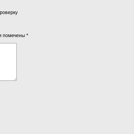
проверку
я помечены
*