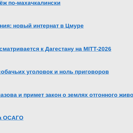
ёж по-махачкалински
ения: новый интернат в Цмуре
сматривается к Дагестану на MITT-2026
 собачьих уголовок и ноль приговоров
азова и примет закон о землях отгонного жив
га ОСАГО