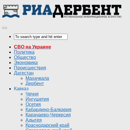
СВО на Украине
Политика
Общество
Экономика
Происшествия
Дагестан
Махачкала
Дербент
Кавказ
Чечня
Ингушетия
Осетия
Кабардино-Балкария
Карачаево-Черкесия
Адыгея
Краснодарский край