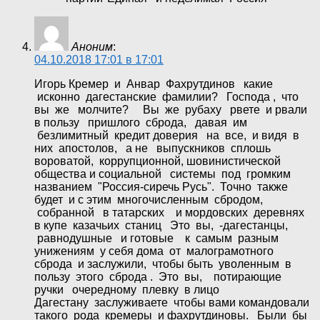
Аноним
:
04.10.2018 17:01 в 17:01
Игорь Кремер и Анвар Фахрутдинов какие
исконно дагестанские фамилии? Господа , что
вы же молчите? Вы же рубаху рвете и рвали
в пользу пришлого сброда, давая им
безлимитный кредит доверия на все, и видя в
них апостолов, а не выпускников сплошь
вороватой, коррупционной, шовинистической
общества и социальной системы под громким
названием "Россия-сиречь Русь". Точно также
будет и с этим многочисленным сбродом,
собранной в татарских и мордовских деревнях
в купе казачьих станиц Это вы, -дагестанцы,
равнодушные и готовые к самым разным
унижениям у себя дома от малограмотного
сброда и заслужили, чтобы быть уволенным в
пользу этого сброда . Это вы, потирающие
ручки очередному плевку в лицо
Дагестану заслуживаете чтобы вами командовали
такого рода кремеры и фахрутдиновы. Были бы