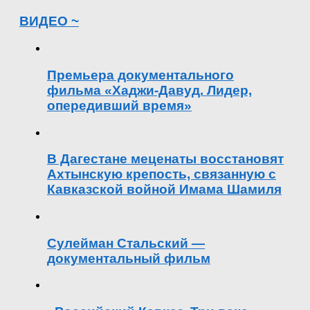
ВИДЕО ~
Премьера документального
фильма «Хаджи-Давуд. Лидер,
опередивший время»
В Дагестане меценаты восстановят
Ахтынскую крепость, связанную с
Кавказской войной Имама Шамиля
Сулейман Стальский —
документальный фильм