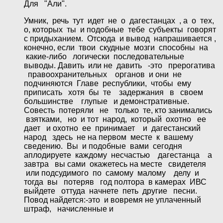
Для "Али".
Умник, речь тут идет не о дагестанцах , а о тех,
о, которых ты и подобные тебе субъекты говорят
с придыханием. Отсюда и вывод напрашивается ,
конечно, если твои скудные мозги способны на
какие-либо логически последовательные
выводы. Давить или не давить -это прерогатива
правоохранительных органов и они не
подчиняются Главе республики, чтобы ему
приписать хотя бы те задержания в своем
большинстве глупые и демонстративные.
Совесть потеряли не только те, кто занимались
взятками, но и тот народ, который охотно ее
дает и охотно ее принимает и дагестанский
народ здесь не на первом месте к вашему
сведению. Вы и подобные вами сегодня
аплодируете каждому несчастью дагестанца а
завтра вы сами окажетесь на месте свидетеля
или подсудимого по самому малому делу и
тогда вы потеряв год полтора в камерах ИВС
выйдете оттуда начнете петь другие песни.
Повод найдется:-это и вовремя не уплаченный
штраф, начисленные и