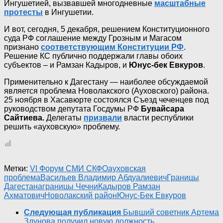
Ингушетией, вызвавшей многодневные
масштабные
протесты
в Ингушетии.
И вот, сегодня, 5 декабря, решением Конституционного
суда РФ соглашение между Грозным и Магасом
признано
соответствующим Конституции РФ
.
Решение КС публично поддержали главы обоих
субъектов – и Рамзан Кадыров, и
Юнус-бек Евкуров
.
Применительно к Дагестану — наиболее обсуждаемой
является проблема Новолакского (Ауховского) района.
25 ноября в Хасавюрте состоялся Съезд чеченцев под
руководством депутата Госдумы РФ
Бувайсара
Сайтиева.
Делегаты
призвали
власти республики
решить «ауховскую» проблему.
Метки:
VI Форум СМИ СКФО
ауховская
проблема
Васильев Владимир Абдуалиевич
Границы
Дагестана
границы Чечни
Кадыров Рамзан
Ахматович
Новолакский район
Юнус-Бек Евкуров
Следующая публикация
Бывший советник Артема
Здунова получил новую должность