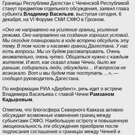
Границы Республики Дагестан с Чеченской Республикой
станут предметом отдельного обсуждения, заявил глава
субъекта
Владимир Васильев
, выступая сегодня, 6
декабря, на VI Форуме СМИ СКФО в Грозном.
«Оно не направлено на усиление границ, усиление
режима. Оно направлено на создание хороших условий.
Мы сегодня планировали в ходе встречи обсудить эту
тему. В том числе и касаемо границ Дагестана. У нас
есть вопросы. Мы их будем рассматривать. Очень
внимательно, очень чутко. Общаться нужно с каждым
жителем. И вот, как сказал глава Чечни, было же
раньше, собирались люди, обсуждали… И вопросов не
возникало. Вот и мы будем так поступать …»
, —
сообщил руководитель Дагестана.
По информации РИА «Дербент», речь идет о встрече
Владимира Васильева с главой Чечни
Рамзаном
Кадыровым
.
Отметим, что блогосфера Северного Кавказа активно
обсуждает возможные изменения границ между
субъектами СКФО. Наибольшую остроту и повышенную
эмоциональность эти обсуждения приобрели после
подписания соглашения о границах между Чечней и