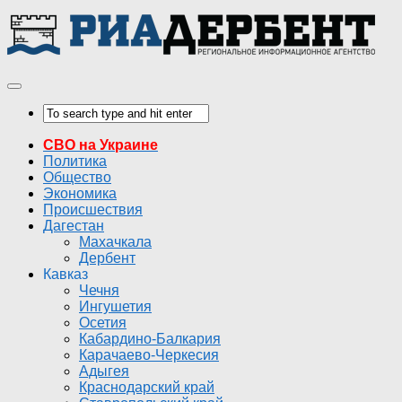
СВО на Украине
Политика
Общество
Экономика
Происшествия
Дагестан
Махачкала
Дербент
Кавказ
Чечня
Ингушетия
Осетия
Кабардино-Балкария
Карачаево-Черкесия
Адыгея
Краснодарский край