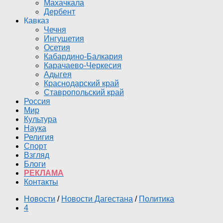
Махачкала
Дербент
Кавказ
Чечня
Ингушетия
Осетия
Кабардино-Балкария
Карачаево-Черкесия
Адыгея
Краснодарский край
Ставропольский край
Россия
Мир
Культура
Наука
Религия
Спорт
Взгляд
Блоги
РЕКЛАМА
Контакты
Новости
/
Новости Дагестана
/
Политика
4