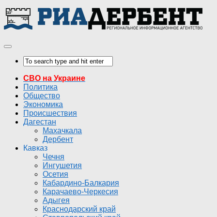
СВО на Украине
Политика
Общество
Экономика
Происшествия
Дагестан
Махачкала
Дербент
Кавказ
Чечня
Ингушетия
Осетия
Кабардино-Балкария
Карачаево-Черкесия
Адыгея
Краснодарский край