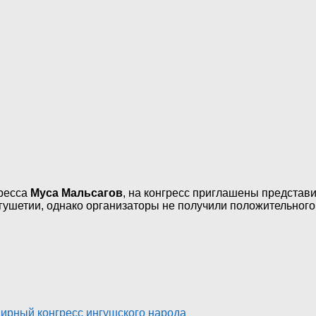
гресса
Муса Мальсагов
, на конгресс приглашены представ
гушетии, однако организаторы не получили положительного
ирный конгресс ингушского народа