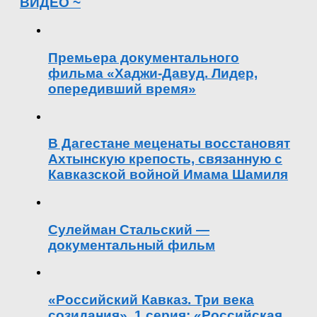
ВИДЕО ~
Премьера документального
фильма «Хаджи-Давуд. Лидер,
опередивший время»
В Дагестане меценаты восстановят
Ахтынскую крепость, связанную с
Кавказской войной Имама Шамиля
Сулейман Стальский —
документальный фильм
«Российский Кавказ. Три века
созидания». 1 серия: «Российская