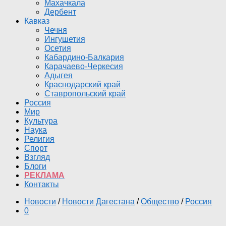
Махачкала
Дербент
Кавказ
Чечня
Ингушетия
Осетия
Кабардино-Балкария
Карачаево-Черкесия
Адыгея
Краснодарский край
Ставропольский край
Россия
Мир
Культура
Наука
Религия
Спорт
Взгляд
Блоги
РЕКЛАМА
Контакты
Новости
/
Новости Дагестана
/
Общество
/
Россия
0