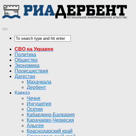
СВО на Украине
Политика
Общество
Экономика
Происшествия
Дагестан
Махачкала
Дербент
Кавказ
Чечня
Ингушетия
Осетия
Кабардино-Балкария
Карачаево-Черкесия
Адыгея
Краснодарский край