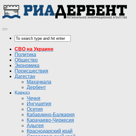
СВО на Украине
Политика
Общество
Экономика
Происшествия
Дагестан
Махачкала
Дербент
Кавказ
Чечня
Ингушетия
Осетия
Кабардино-Балкария
Карачаево-Черкесия
Адыгея
Краснодарский край