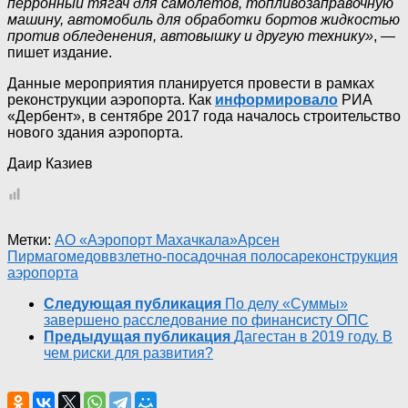
перронный тягач для самолетов, топливозаправочную
машину, автомобиль для обработки бортов жидкостью
против обледенения, автовышку и другую технику»
, —
пишет издание.
Данные мероприятия планируется провести в рамках
реконструкции аэропорта. Как
информировало
РИА
«Дербент», в сентябре 2017 года началось строительство
нового здания аэропорта.
Даир Казиев
Метки:
АО «Аэропорт Махачкала»
Арсен
Пирмагомедов
взлетно-посадочная полоса
реконструкция
аэропорта
Следующая публикация
По делу «Суммы»
завершено расследование по финансисту ОПС
Предыдущая публикация
Дагестан в 2019 году. В
чем риски для развития?