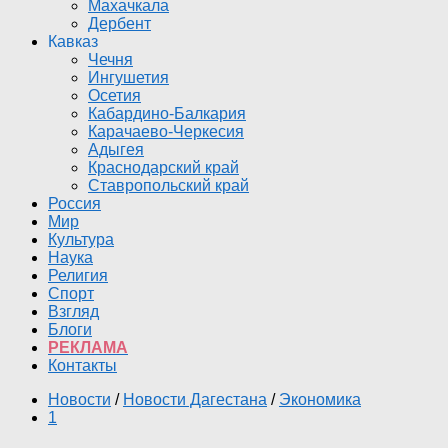
Махачкала
Дербент
Кавказ
Чечня
Ингушетия
Осетия
Кабардино-Балкария
Карачаево-Черкесия
Адыгея
Краснодарский край
Ставропольский край
Россия
Мир
Культура
Наука
Религия
Спорт
Взгляд
Блоги
РЕКЛАМА
Контакты
Новости
/
Новости Дагестана
/
Экономика
1