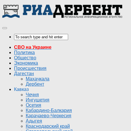
СВО на Украине
Политика
Общество
Экономика
Происшествия
Дагестан
Махачкала
Дербент
Кавказ
Чечня
Ингушетия
Осетия
Кабардино-Балкария
Карачаево-Черкесия
Адыгея
Краснодарский край