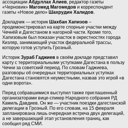
ассоциации
Абдуллах Алиев
, редактор газеты
«Черновик»
Магомед Магомедов
и корреспондент
газеты «Новое дело»
Шахрудин Халидов
.
Докладчик — историк
Шахбан Хапизов
–
продемонстрировал на карте спорные участки между
Чечнёй и Дагестаном в нагорной части. Кроме того,
Хапизовым был показан участок в окрестностях города
Кизляр, занимающий участок федеральной трассы,
которую готов уступить Грозный.
Историк
Зураб Гаджиев
в своём докладе представил
карту с территориальными уступками Дагестана в пользу
Чечни за советский период. По словам Гаджиева,
разговоры об очередных территориальных уступках
Дагестана становятся неуместными, назвав это игрой «в
одни ворота».
Перед собравшимися выступил также приглашенный
организаторами вице-спикер Народного собрания РД
Камиль Давдиев. Он же — участник поездки дагестанской
делегации в Грозный. По его словам, на 15 февраля
запланирована лишь очередная встреча двух делегаций,
а не завершающий этап установления границ, как
сообщил ряд СМИ.