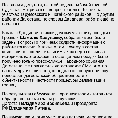
По словам депутата, на этой неделе рабочей группой
будет рассматриваться вопрос границ с Чечнёй на
участках Тарумовского и Ногайского районов. По другим
районам Дагестана, по словам Давдиева, работа ещё не
началась.
Камилю Давдиеву, а также другому участнику поездки в
Грозный
Шамилю Хадулаеву,
собравшимися были
заданы вопросы о причинах скудости информации о
работе комиссии. А также о том, почему в состав
комиссии не вошли независимые эксперты из числа
историков, картографов, а освещением поездки было
поручено только пресс-службе Народного собрания
Дагестана. Не пригласили дагестанские СМИ, что, по
словам других спикеров, породило основную причину
недоверия дагестанской общественности к
объективности и честности процедуры делимитации
границ.
По результатам обсуждения, организаторами готовится
обращение на имя главы республики
Дагестан
Владимира Васильева
и Президента
РФ
Владимира Путина
.
По замечанию многих участников встречи, мероприятие