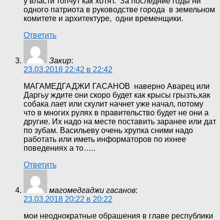
у власти топчут как хотят. За последние годы ни
одного патриота в руководстве города в земельном
комитете и архитектуре, одни временщики.
Ответить
Закир
:
23.03.2018 22:42 в 22:42
МАГАМЕДГАДЖИ ГАСАНОВ наверно Аварец или
Даргьу ждите они скоро будет как крысы грызть,как
собака лает или скулит начнет уже начал, потому
что в многих рулях в правительство будет не они а
другие. Их надо на месте поставить заранее или дат
по зубам. Васильеву очень хрупка сними надо
работать или иметь информаторов по ихнее
поведениях а то…..
Ответить
магомедгаджи гасанов
:
23.03.2018 20:22 в 20:22
мои неоднократные обрашения в главе республики