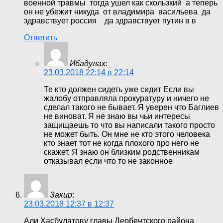
военной травмы тогда ушел как скользкий а теперь
он не убежит никуда от владимира васильева да
здравствует россия да здравствует путин в в
Ответить
Ибадулах
:
23.03.2018 22:14 в 22:14
Те кто должен сидеть уже сидит Если вы
жалобу отправляла прокуратуру и ничего не
сделал такого не бывает. Я уверен что Баглиев
не виноват. Я не знаю вы чьи интересы
защищаешь то что вы написали такого просто
не может быть. Он мне не кто этого человека
кто знает тот не когда плохого про него не
скажет. Я знаю он близким родственникам
отказывал если что то не законное
Закир
:
23.03.2018 12:37 в 12:37
Али Хасбулатову главы Дербентского района