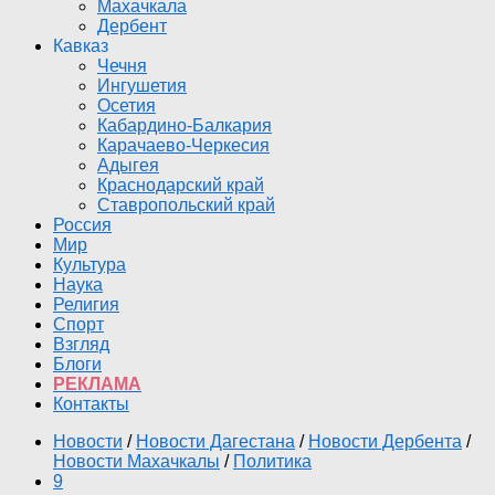
Махачкала
Дербент
Кавказ
Чечня
Ингушетия
Осетия
Кабардино-Балкария
Карачаево-Черкесия
Адыгея
Краснодарский край
Ставропольский край
Россия
Мир
Культура
Наука
Религия
Спорт
Взгляд
Блоги
РЕКЛАМА
Контакты
Новости
/
Новости Дагестана
/
Новости Дербента
/
Новости Махачкалы
/
Политика
9