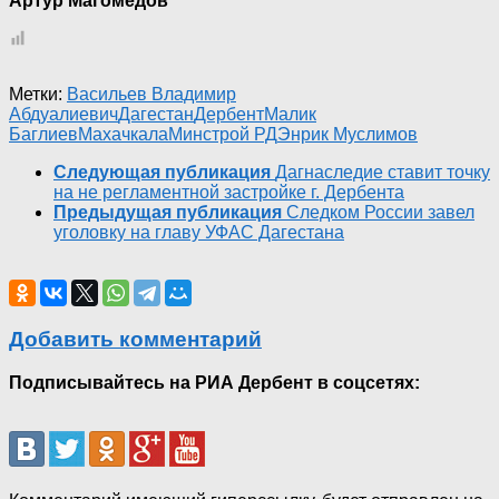
Артур Магомедов
Метки:
Васильев Владимир
Абдуалиевич
Дагестан
Дербент
Малик
Баглиев
Махачкала
Минстрой РД
Энрик Муслимов
Следующая публикация
Дагнаследие ставит точку
на не регламентной застройке г. Дербента
Предыдущая публикация
Следком России завел
уголовку на главу УФАС Дагестана
Добавить комментарий
Подписывайтесь на РИА Дербент в соцсетях: