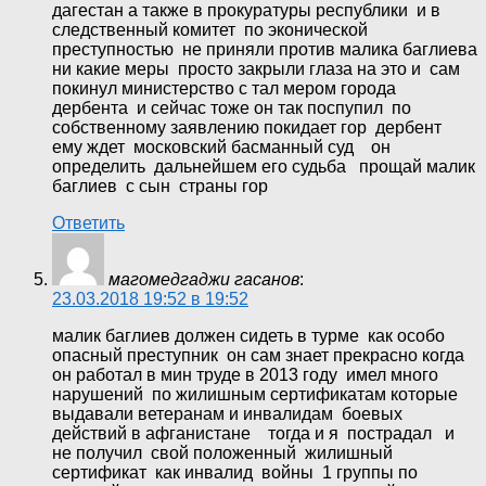
дагестан а также в прокуратуры республики и в
следственный комитет по эконической
преступностью не приняли против малика баглиева
ни какие меры просто закрыли глаза на это и сам
покинул министерство с тал мером города
дербента и сейчас тоже он так поспупил по
собственному заявлению покидает гор дербент
ему ждет московский басманный суд он
определить дальнейшем его судьба прощай малик
баглиев с сын страны гор
Ответить
магомедгаджи гасанов
:
23.03.2018 19:52 в 19:52
малик баглиев должен сидеть в турме как особо
опасный преступник он сам знает прекрасно когда
он работал в мин труде в 2013 году имел много
нарушений по жилишным сертификатам которые
выдавали ветеранам и инвалидам боевых
действий в афганистане тогда и я пострадал и
не получил свой положенный жилишный
сертификат как инвалид войны 1 группы по