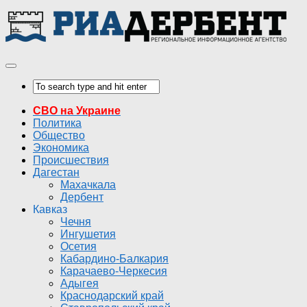
СВО на Украине
Политика
Общество
Экономика
Происшествия
Дагестан
Махачкала
Дербент
Кавказ
Чечня
Ингушетия
Осетия
Кабардино-Балкария
Карачаево-Черкесия
Адыгея
Краснодарский край