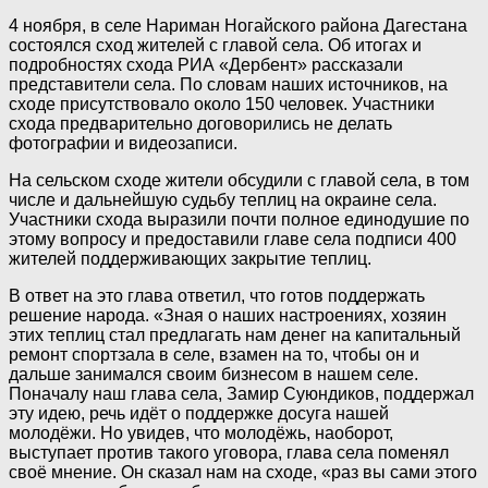
4 ноября, в селе Нариман Ногайского района Дагестана
состоялся сход жителей с главой села. Об итогах и
подробностях схода РИА «Дербент» рассказали
представители села. По словам наших источников, на
сходе присутствовало около 150 человек. Участники
схода предварительно договорились не делать
фотографии и видеозаписи.
На сельском сходе жители обсудили с главой села, в том
числе и дальнейшую судьбу теплиц на окраине села.
Участники схода выразили почти полное единодушие по
этому вопросу и предоставили главе села подписи 400
жителей поддерживающих закрытие теплиц.
В ответ на это глава ответил, что готов поддержать
решение народа. «Зная о наших настроениях, хозяин
этих теплиц стал предлагать нам денег на капитальный
ремонт спортзала в селе, взамен на то, чтобы он и
дальше занимался своим бизнесом в нашем селе.
Поначалу наш глава села, Замир Суюндиков, поддержал
эту идею, речь идёт о поддержке досуга нашей
молодёжи. Но увидев, что молодёжь, наоборот,
выступает против такого уговора, глава села поменял
своё мнение. Он сказал нам на сходе, «раз вы сами этого