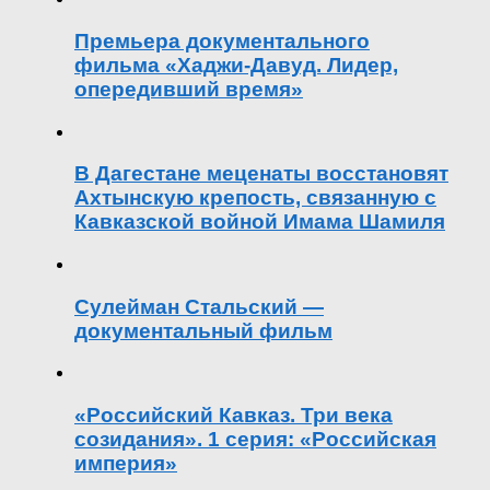
Премьера документального
фильма «Хаджи-Давуд. Лидер,
опередивший время»
В Дагестане меценаты восстановят
Ахтынскую крепость, связанную с
Кавказской войной Имама Шамиля
Сулейман Стальский —
документальный фильм
«Российский Кавказ. Три века
созидания». 1 серия: «Российская
империя»