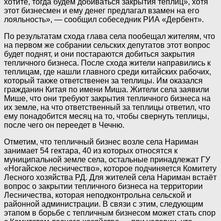
хотите, тогда будем добиваться закрытия теплиц», хотя
этот бизнесмен и ему денег предлагал взамен на его
лояльность», — сообщил собеседник РИА «Дербент».
По результатам схода глава села пообещал жителям, что
на первом же собрании сельских депутатов этот вопрос
будет поднят, и они постараются добиться закрытия
тепличного бизнеса. После схода жители направились к
теплицам, где нашли главного среди китайских рабочих,
который также ответственен за теплицы. Им оказался
гражданин Китая по имени Миша. Жители села заявили
Мише, что они требуют закрытия тепличного бизнеса на
их земле, на что ответственный за теплицы ответил, что
ему понадобится месяц на то, чтобы свернуть теплицы,
после чего он переедет в Чечню.
Отметим, что тепличный бизнес возле села Нариман
занимает 54 гектара, 40 из которых относятся к
муниципальной земле села, остальные принадлежат ГУ
«Ногайское лесничество», которое подчиняется Комитету
Лесного хозяйства РД. Для жителей села Нариман встаёт
вопрос о закрытии тепличного бизнеса на территории
Лесничества, которая неподконтрольна сельской и
районной администрации. В связи с этим, следующим
этапом в борьбе с тепличным бизнесом может стать спор