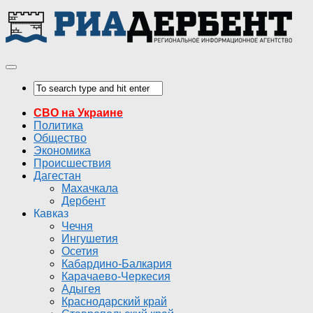
СВО на Украине
Политика
Общество
Экономика
Происшествия
Дагестан
Махачкала
Дербент
Кавказ
Чечня
Ингушетия
Осетия
Кабардино-Балкария
Карачаево-Черкесия
Адыгея
Краснодарский край