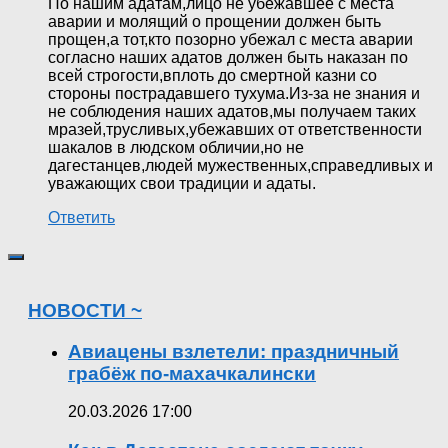
По нашим адатам,лицо не убежавшее с места
аварии и молящий о прощении должен быть
прощен,а тот,кто позорно убежал с места аварии
согласно наших адатов должен быть наказан по
всей строгости,вплоть до смертной казни со
стороны пострадавшего тухума.Из-за не знания и
не соблюдения наших адатов,мы получаем таких
мразей,трусливых,убежавших от ответственности
шакалов в людском обличии,но не
дагестанцев,людей мужественных,справедливых и
уважающих свои традиции и адаты.
Ответить
НОВОСТИ ~
Авиацены взлетели: праздничный
грабёж по-махачкалински
20.03.2026 17:00