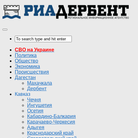
СВО на Украине
Политика
Общество
Экономика
Происшествия
Дагестан
Махачкала
Дербент
Кавказ
Чечня
Ингушетия
Осетия
Кабардино-Балкария
Карачаево-Черкесия
Адыгея
Краснодарский край