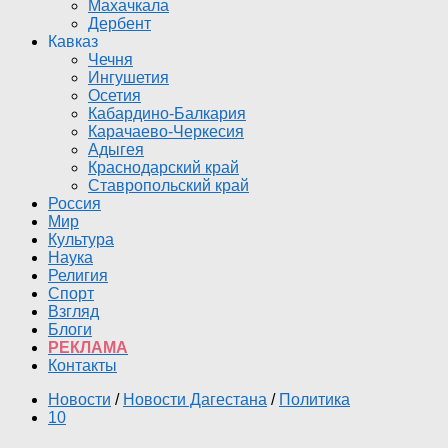
Махачкала
Дербент
Кавказ
Чечня
Ингушетия
Осетия
Кабардино-Балкария
Карачаево-Черкесия
Адыгея
Краснодарский край
Ставропольский край
Россия
Мир
Культура
Наука
Религия
Спорт
Взгляд
Блоги
РЕКЛАМА
Контакты
Новости
/
Новости Дагестана
/
Политика
10