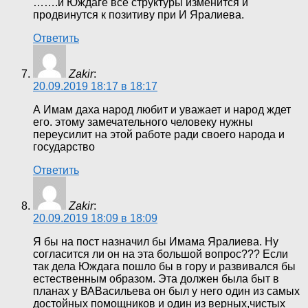
…….и Юждаге все структуры изменится и
продвинутся к позитиву при И Яралиева.
Ответить
Zakir
:
20.09.2019 18:17 в 18:17
А Имам даха народ любит и уважает и народ ждет
его. этому замечательного человеку нужны
переусилит на этой работе ради своего народа и
государство
Ответить
Zakir
:
20.09.2019 18:09 в 18:09
Я бы на пост назначил бы Имама Яралиева. Ну
согласится ли он на эта большой вопрос??? Если
так дела Юждага пошло бы в гору и развивался бы
естественным образом. Эта должен была быт в
планах у ВАВасильева он был у него один из самых
достойных помощников и один из верных,чистых