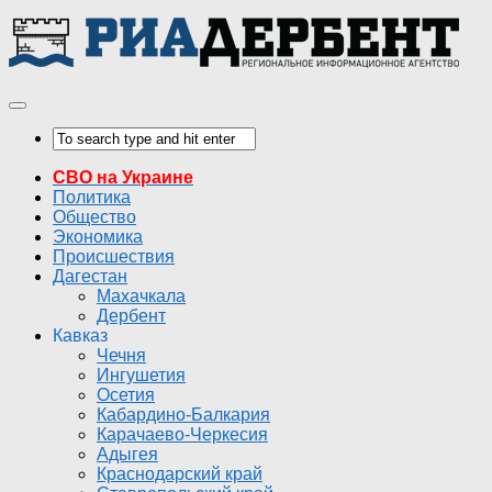
СВО на Украине
Политика
Общество
Экономика
Происшествия
Дагестан
Махачкала
Дербент
Кавказ
Чечня
Ингушетия
Осетия
Кабардино-Балкария
Карачаево-Черкесия
Адыгея
Краснодарский край