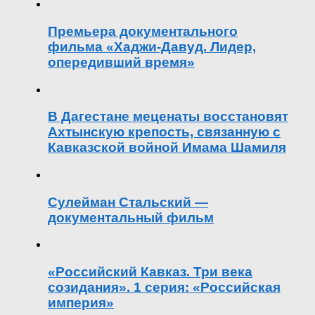
Премьера документального
фильма «Хаджи-Давуд. Лидер,
опередивший время»
В Дагестане меценаты восстановят
Ахтынскую крепость, связанную с
Кавказской войной Имама Шамиля
Сулейман Стальский —
документальный фильм
«Российский Кавказ. Три века
созидания». 1 серия: «Российская
империя»