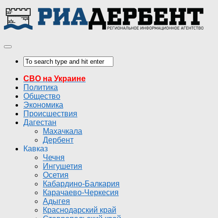
СВО на Украине
Политика
Общество
Экономика
Происшествия
Дагестан
Махачкала
Дербент
Кавказ
Чечня
Ингушетия
Осетия
Кабардино-Балкария
Карачаево-Черкесия
Адыгея
Краснодарский край