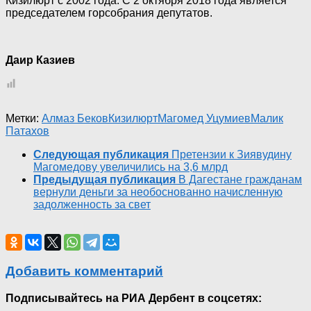
Кизилюрт с 2002 года. С 2 октября 2018 года является
председателем горсобрания депутатов.
Даир Казиев
Метки:
Алмаз Беков
Кизилюрт
Магомед Уцумиев
Малик
Патахов
Следующая публикация
Претензии к Зиявудину
Магомедову увеличились на 3,6 млрд
Предыдущая публикация
В Дагестане гражданам
вернули деньги за необоснованно начисленную
задолженность за свет
Добавить комментарий
Подписывайтесь на РИА Дербент в соцсетях: