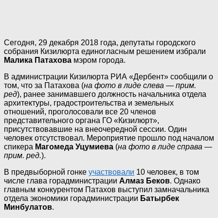
Сегодня, 29 декабря 2018 года, депутаты городского
собрания Кизилюрта единогласным решением избрали
Малика Патахова
мэром города.
В администрации Кизилюрта РИА «Дербент» сообщили о
том, что за Патахова (
на фото в лиде слева — прим.
ред
), ранее занимавшего должность начальника отдела
архитектуры, градостроительства и земельных
отношений, проголосовали все 20 членов
представительного органа ГО «Кизилюрт»,
присутствовавшие на внеочередной сессии. Один
человек отсутствовал. Мероприятие прошло под началом
спикера
Магомеда Уцумиева
(
на фото в лиде справа —
прим. ред.
).
В предвыборной гонке
участвовали
10 человек, в том
числе глава горадминистрации
Алмаз Беков
. Однако
главным конкурентом Патахов выступил замначальника
отдела экономики горадминистрации
Батырбек
Минбулатов
.