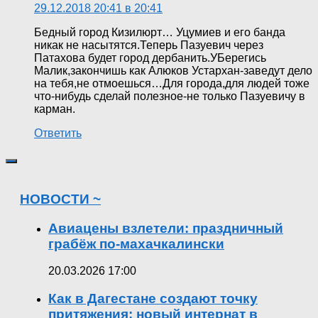
29.12.2018 20:41 в 20:41
Бедный город Кизилюрт… Уцумиев и его банда
никак не насытятся.Теперь Пазуевич через
Патахова будет город дербанить.УБерегись
Малик,закончишь как Алюков Устархан-заведут дело
на тебя,не отмоешься…Для города,для людей тоже
что-нибудь сделай полезное-не только Пазуевичу в
карман.
Ответить
НОВОСТИ ~
Авиацены взлетели: праздничный
грабёж по-махачкалински
20.03.2026 17:00
Как в Дагестане создают точку
притяжения: новый интернат в