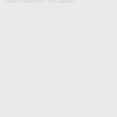
Новости Дагестана ~ РИА Дербент