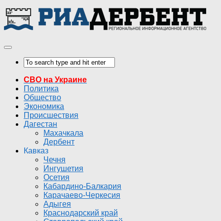
СВО на Украине
Политика
Общество
Экономика
Происшествия
Дагестан
Махачкала
Дербент
Кавказ
Чечня
Ингушетия
Осетия
Кабардино-Балкария
Карачаево-Черкесия
Адыгея
Краснодарский край