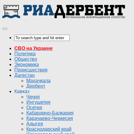
СВО на Украине
Политика
Общество
Экономика
Происшествия
Дагестан
Махачкала
Дербент
Кавказ
Чечня
Ингушетия
Осетия
Кабардино-Балкария
Карачаево-Черкесия
Адыгея
Краснодарский край