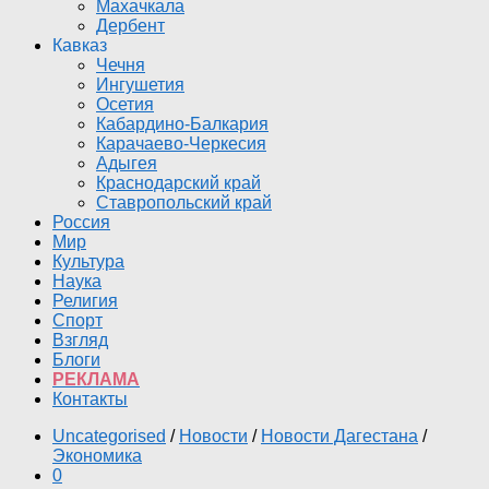
Махачкала
Дербент
Кавказ
Чечня
Ингушетия
Осетия
Кабардино-Балкария
Карачаево-Черкесия
Адыгея
Краснодарский край
Ставропольский край
Россия
Мир
Культура
Наука
Религия
Спорт
Взгляд
Блоги
РЕКЛАМА
Контакты
Uncategorised
/
Новости
/
Новости Дагестана
/
Экономика
0