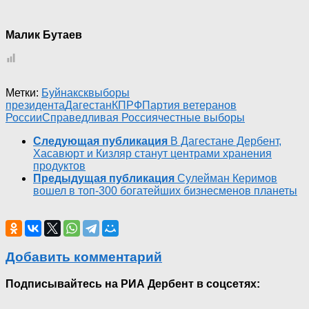
Малик Бутаев
Метки:
Буйнакск
выборы
президента
Дагестан
КПРФ
Партия ветеранов
России
Справедливая Россия
честные выборы
Следующая публикация
В Дагестане Дербент,
Хасавюрт и Кизляр станут центрами хранения
продуктов
Предыдущая публикация
Сулейман Керимов
вошел в топ-300 богатейших бизнесменов планеты
Добавить комментарий
Подписывайтесь на РИА Дербент в соцсетях: