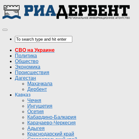
СВО на Украине
Политика
Общество
Экономика
Происшествия
Дагестан
Махачкала
Дербент
Кавказ
Чечня
Ингушетия
Осетия
Кабардино-Балкария
Карачаево-Черкесия
Адыгея
Краснодарский край