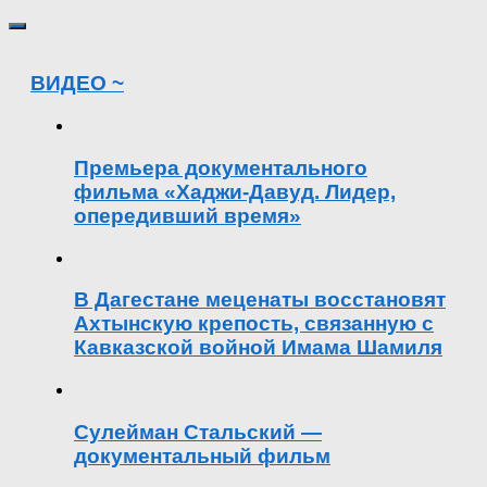
ВИДЕО ~
Премьера документального
фильма «Хаджи-Давуд. Лидер,
опередивший время»
В Дагестане меценаты восстановят
Ахтынскую крепость, связанную с
Кавказской войной Имама Шамиля
Сулейман Стальский —
документальный фильм