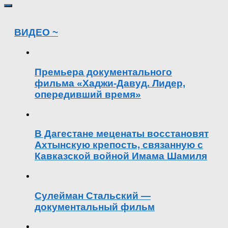
ВИДЕО ~
Премьера документального
фильма «Хаджи-Давуд. Лидер,
опередивший время»
В Дагестане меценаты восстановят
Ахтынскую крепость, связанную с
Кавказской войной Имама Шамиля
Сулейман Стальский —
документальный фильм