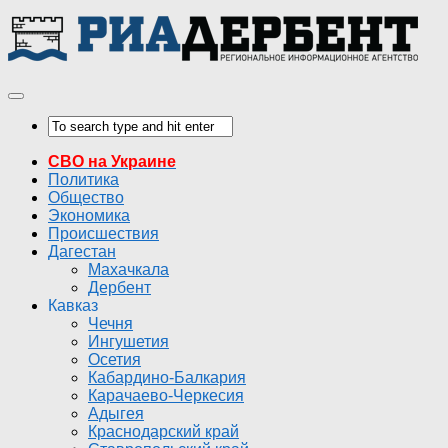
СВО на Украине
Политика
Общество
Экономика
Происшествия
Дагестан
Махачкала
Дербент
Кавказ
Чечня
Ингушетия
Осетия
Кабардино-Балкария
Карачаево-Черкесия
Адыгея
Краснодарский край