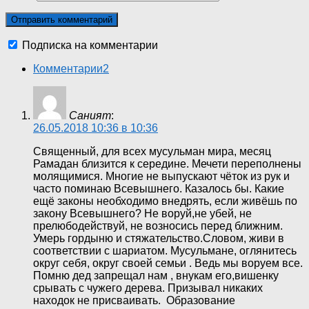
Подписка на комментарии
Комментарии
2
Саният
:
26.05.2018 10:36 в 10:36
Священный, для всех мусульман мира, месяц
Рамадан близится к середине. Мечети переполнены
молящимися. Многие не выпускают чёток из рук и
часто поминаю Всевышнего. Казалось бы. Какие
ещё законы необходимо внедрять, если живёшь по
закону Всевышнего? Не воруй,не убей, не
прелюбодействуй, не возносись перед ближним.
Умерь гордыню и стяжательство.Словом, живи в
соответствии с шариатом. Мусульмане, оглянитесь
округ себя, округ своей семьи . Ведь мы воруем все.
Помню дед запрещал нам , внукам его,вишенку
срывать с чужего дерева. Призывал никаких
находок не присваивать. Образование