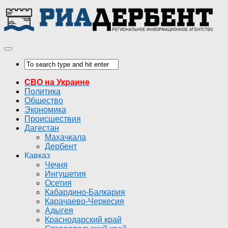
СВО на Украине
Политика
Общество
Экономика
Происшествия
Дагестан
Махачкала
Дербент
Кавказ
Чечня
Ингушетия
Осетия
Кабардино-Балкария
Карачаево-Черкесия
Адыгея
Краснодарский край