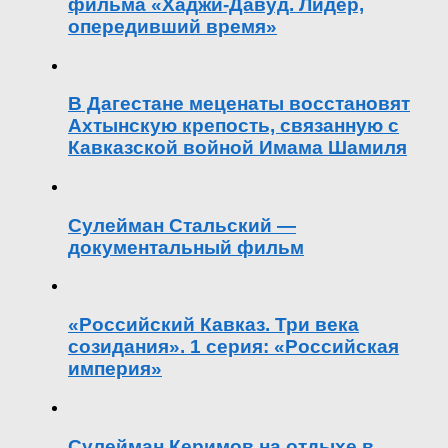
фильма «Хаджи-Давуд. Лидер,
опередивший время»
В Дагестане меценаты восстановят
Ахтынскую крепость, связанную с
Кавказской войной Имама Шамиля
Сулейман Стальский —
документальный фильм
«Российский Кавказ. Три века
созидания». 1 серия: «Российская
империя»
Сулейман Керимов на отдыхе в