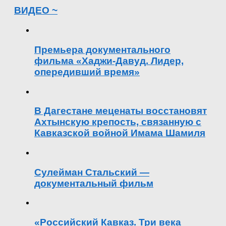
ВИДЕО ~
Премьера документального
фильма «Хаджи-Давуд. Лидер,
опередивший время»
В Дагестане меценаты восстановят
Ахтынскую крепость, связанную с
Кавказской войной Имама Шамиля
Сулейман Стальский —
документальный фильм
«Российский Кавказ. Три века