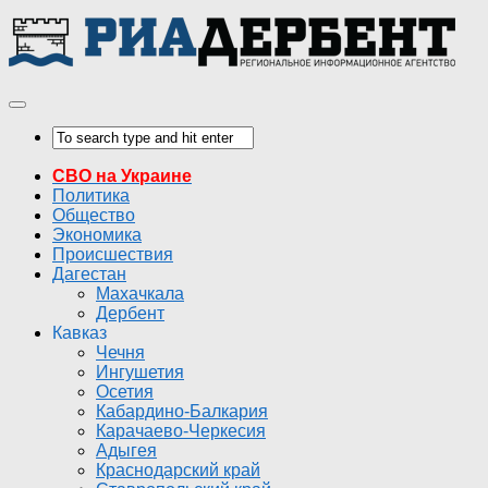
СВО на Украине
Политика
Общество
Экономика
Происшествия
Дагестан
Махачкала
Дербент
Кавказ
Чечня
Ингушетия
Осетия
Кабардино-Балкария
Карачаево-Черкесия
Адыгея
Краснодарский край