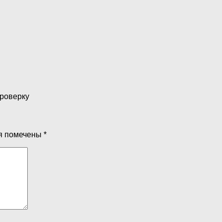
проверку
я помечены
*