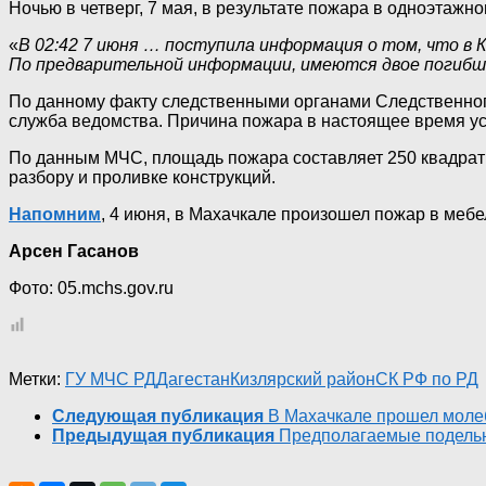
Ночью в четверг, 7 мая, в результате пожара в одноэтажн
«
В 02:42 7 июня … поступила информация о том, что в 
По предварительной информации, имеются двое погибши
По данному факту следственными органами Следственного
служба ведомства. Причина пожара в настоящее время ус
По данным МЧС, площадь пожара составляет 250 квадрат
разбору и проливке конструкций.
Напомним
, 4 июня, в Махачкале произошел пожар в меб
Арсен Гасанов
Фото: 05.mchs.gov.ru
Метки:
ГУ МЧС РД
Дагестан
Кизлярский район
СК РФ по РД
Следующая публикация
В Махачкале прошел молеб
Предыдущая публикация
Предполагаемые подельн