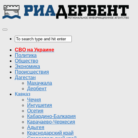
СВО на Украине
Политика
Общество
Экономика
Происшествия
Дагестан
Махачкала
Дербент
Кавказ
Чечня
Ингушетия
Осетия
Кабардино-Балкария
Карачаево-Черкесия
Адыгея
Краснодарский край