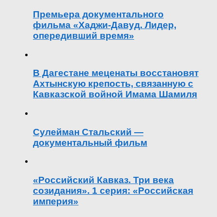
Премьера документального
фильма «Хаджи-Давуд. Лидер,
опередивший время»
В Дагестане меценаты восстановят
Ахтынскую крепость, связанную с
Кавказской войной Имама Шамиля
Сулейман Стальский —
документальный фильм
«Российский Кавказ. Три века
созидания». 1 серия: «Российская
империя»