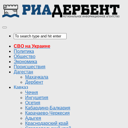
СВО на Украине
Политика
Общество
Экономика
Происшествия
Дагестан
Махачкала
Дербент
Кавказ
Чечня
Ингушетия
Осетия
Кабардино-Балкария
Карачаево-Черкесия
Адыгея
Краснодарский край