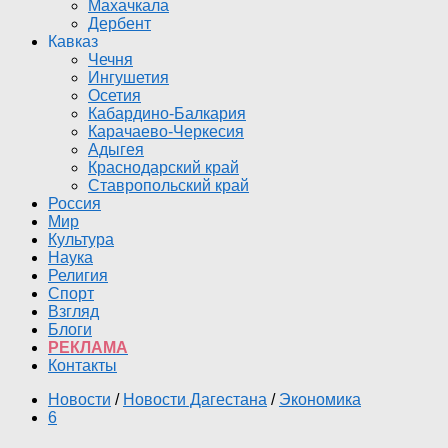
Махачкала
Дербент
Кавказ
Чечня
Ингушетия
Осетия
Кабардино-Балкария
Карачаево-Черкесия
Адыгея
Краснодарский край
Ставропольский край
Россия
Мир
Культура
Наука
Религия
Спорт
Взгляд
Блоги
РЕКЛАМА
Контакты
Новости
/
Новости Дагестана
/
Экономика
6