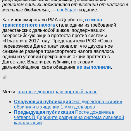
регионом единых нормативов отчислений от налогов в
местные бюджеты»
, —
сообщает
издание.
Как информировало РИА «Дербент»,
отмена
транспортного налога
стала одним из требований
дагестанских дальнобойщиков, поддержавших
всероссийскую акцию протеста против системы
«Платон» в 2017 году. Представители РОО «Союз
перевозчиков Дагестана» заявили, что двукратное
снижение размера транспортного налога являлось
одним из условий прекращения акции протеста в
Дагестане. Власти республики, по словам
дальнобойщиков, свое обещание
не выполнили
.
Метки:
платные дороги
транспортный налог
Следующая публикация
Экс-ди⁠ректора «Анжи»
обвинили в хищении 1 млн долларов
Предыдущая публикация
После дождичка в
четверг. В Дербенте разрушена система ливневой
канализации