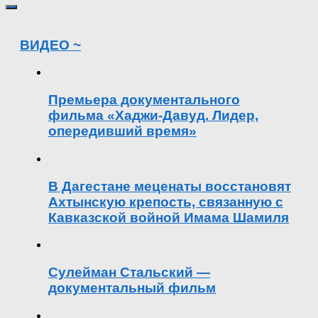
ВИДЕО ~
Премьера документального
фильма «Хаджи-Давуд. Лидер,
опередивший время»
В Дагестане меценаты восстановят
Ахтынскую крепость, связанную с
Кавказской войной Имама Шамиля
Сулейман Стальский —
документальный фильм