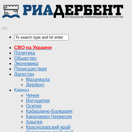
СВО на Украине
Политика
Общество
Экономика
Происшествия
Дагестан
Махачкала
Дербент
Кавказ
Чечня
Ингушетия
Осетия
Кабардино-Балкария
Карачаево-Черкесия
Адыгея
Краснодарский край