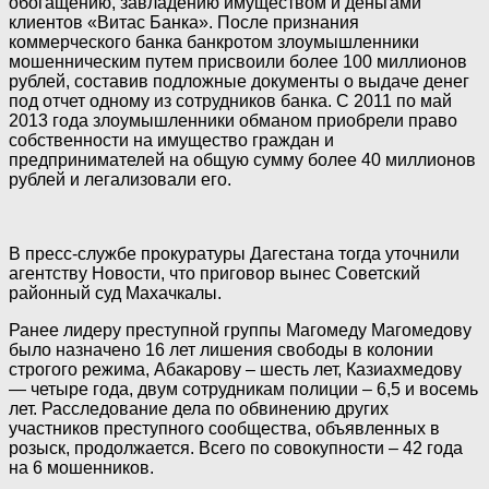
обогащению, завладению имуществом и деньгами
клиентов «Витас Банка». После признания
коммерческого банка банкротом злоумышленники
мошенническим путем присвоили более 100 миллионов
рублей, составив подложные документы о выдаче денег
под отчет одному из сотрудников банка. С 2011 по май
2013 года злоумышленники обманом приобрели право
собственности на имущество граждан и
предпринимателей на общую сумму более 40 миллионов
рублей и легализовали его.
В пресс-службе прокуратуры Дагестана тогда уточнили
агентству Новости, что приговор вынес Советский
районный суд Махачкалы.
Ранее лидеру преступной группы Магомеду Магомедову
было назначено 16 лет лишения свободы в колонии
строгого режима, Абакарову – шесть лет, Казиахмедову
— четыре года, двум сотрудникам полиции – 6,5 и восемь
лет. Расследование дела по обвинению других
участников преступного сообщества, объявленных в
розыск, продолжается. Всего по совокупности – 42 года
на 6 мошенников.