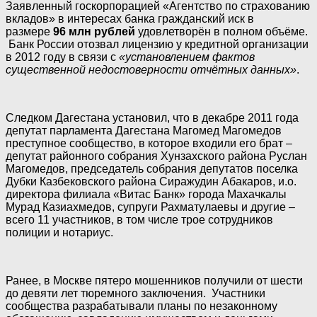
Заявленный госкорпорацией «Агентство по страхованию
вкладов» в интересах банка гражданский иск в
размере
96 млн рублей
удовлетворён в полном объёме.
Банк России отозвал лицензию у кредитной организации
в 2012 году в связи с
«установлением фактов
существенной недостоверности отчётных данных»
.
Следком Дагестана установил, что в декабре 2011 года
депутат парламента Дагестана Магомед Магомедов
преступное сообщество, в которое входили его брат –
депутат районного собрания Хунзахского района Руслан
Магомедов, председатель собрания депутатов поселка
Дубки Казбековского района Сиражудин Абакаров, и.о.
директора филиала «Витас Банк» города Махачкалы
Мурад Казиахмедов, супруги Рахматулаевы и другие –
всего 11 участников, в том числе трое сотрудников
полиции и нотариус.
Ранее, в Москве пятеро мошенников получили от шести
до девяти лет тюремного заключения. Участники
сообщества разрабатывали планы по незаконному