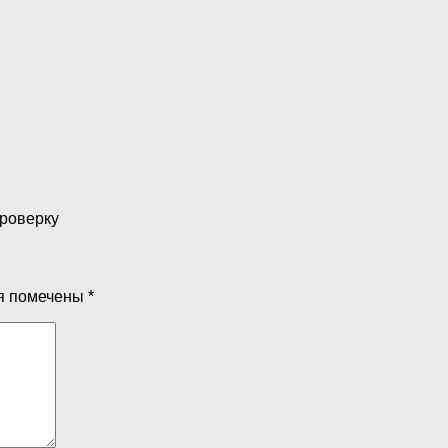
проверку
я помечены
*