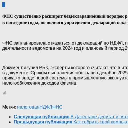
0
ФНС существенно расширит бездекларационный порядок расч
в последние годы, но полного упразднения деклараций пока н
ФНС запланировала отказаться от деклараций по НДФЛ, п
деятельности ведомства на 2024 год и плановый период 2
Документ изучил РБК, эксперты которого считают, что в и
в документе. Сроком выполнения обозначен декабрь 2025
приказ о вводе новой системы в промышленную эксплуат
налогообложения доходов физлиц.
Метки:
налоговая
НДФЛ
ФНС
Следующая публикация
В Дагестане депутат и пя
Предыдущая публикация
Как собрать свой компью