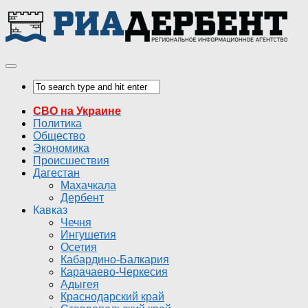
СВО на Украине
Политика
Общество
Экономика
Происшествия
Дагестан
Махачкала
Дербент
Кавказ
Чечня
Ингушетия
Осетия
Кабардино-Балкария
Карачаево-Черкесия
Адыгея
Краснодарский край