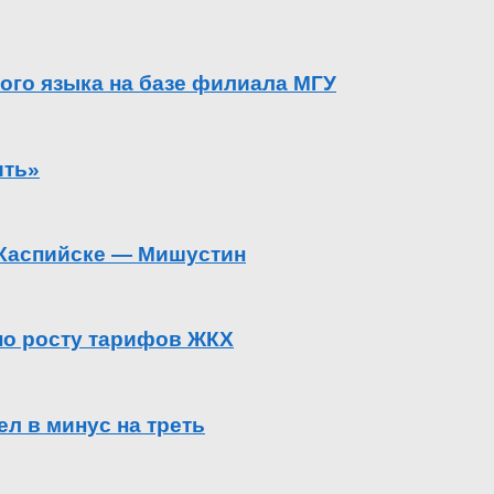
ого языка на базе филиала МГУ
ить»
в Каспийске — Мишустин
 по росту тарифов ЖКХ
л в минус на треть