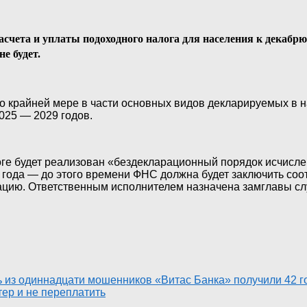
ета и уплаты подоходного налога для населения к декабрю 
е будет.
о крайней мере в части основных видов декларируемых в н
025 — 2029 годов.
тоге будет реализован «бездекларационный порядок исчисле
 года — до этого времени ФНС должна будет заключить соо
ацию. Ответственным исполнителем назначена замглавы с
ть из одиннадцати мошенников «Витас Банка» получили 42 
тер и не переплатить