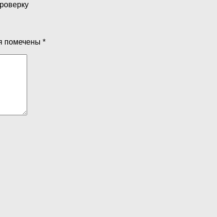
проверку
я помечены
*