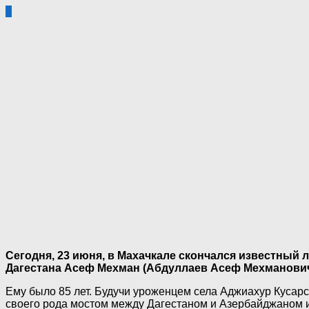
1
Сегодня, 23 июня, в Махачкале скончался известный 
Дагестана Асеф Мехман (Абдуллаев Асеф Мехманович
Ему было 85 лет. Будучи уроженцем села Аджиахур Кусарс
своего рода мостом между Дагестаном и Азербайджаном и