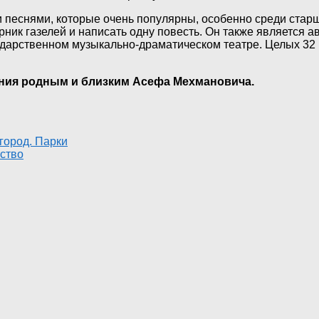
песнями, которые очень популярны, особенно среди старш
орник газелей и написать одну повесть. Он также является 
сударственном музыкально-драматическом театре. Целых 3
ния родным и близким Асефа Мехмановича.
город. Парки
тство