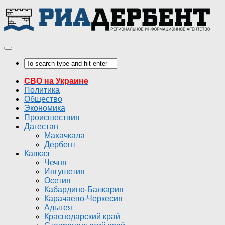
СВО на Украине
Политика
Общество
Экономика
Происшествия
Дагестан
Махачкала
Дербент
Кавказ
Чечня
Ингушетия
Осетия
Кабардино-Балкария
Карачаево-Черкесия
Адыгея
Краснодарский край