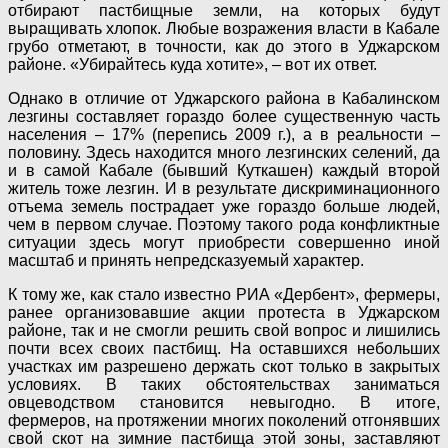
отбирают пастбищные земли, на которых будут
выращивать хлопок. Любые возражения власти в Кабале
грубо отметают, в точности, как до этого в Уджарском
районе. «Убирайтесь куда хотите», – вот их ответ.
Однако в отличие от Уджарского района в Кабалинском
лезгины составляет гораздо более существенную часть
населения – 17% (перепись 2009 г.), а в реальности –
половину. Здесь находится много лезгинских селений, да
и в самой Кабале (бывший Куткашен) каждый второй
житель тоже лезгин. И в результате дискриминационного
отъема земель пострадает уже гораздо больше людей,
чем в первом случае. Поэтому такого рода конфликтные
ситуации здесь могут приобрести совершенно иной
масштаб и принять непредсказуемый характер.
К тому же, как стало известно РИА «Дербент», фермеры,
ранее организовавшие акции протеста в Уджарском
районе, так и не смогли решить свой вопрос и лишились
почти всех своих пастбищ. На оставшихся небольших
участках им разрешено держать скот только в закрытых
условиях. В таких обстоятельствах заниматься
овцеводством становится невыгодно. В итоге,
фермеров, на протяжении многих поколений отгонявших
свой скот на зимние пастбища этой зоны, заставляют