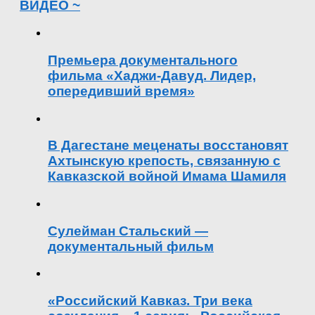
ВИДЕО ~
Премьера документального
фильма «Хаджи-Давуд. Лидер,
опередивший время»
В Дагестане меценаты восстановят
Ахтынскую крепость, связанную с
Кавказской войной Имама Шамиля
Сулейман Стальский —
документальный фильм
«Российский Кавказ. Три века