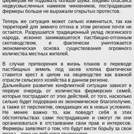
фермерам не подымать больше шума. Видимо опасаясь
недвусмысленных намеков чиновников, пострадавшие
фермеры больше не выражали открытых протестов.
Теперь же ситуация может сильно измениться, так как
территорий для зимнего отгона в этом регионе почти не
остается. Разрушается традиционный уклад лезгинского
народа, исконно занимавшегося пастбищно-отгонным
скотоводством, и фактически уничтожается
экономическая основа существования огромного
количества местных жителей.
В случае претворения в жизнь планов о переводе
пастбищных земель под засев хлопка фактически
ставится крест в целом на овцеводстве как важной
отрасли сельского хозяйства в данном регионе.
Дальнейшее развитие конфликтной ситуации зависит в
первую очередь от количества фермерских семей,
которые пострадают от этих действий, от того, насколько
сильно будет подорвано их экономическое благополучие,
а также от перспектив, ожидающих их в новых условиях.
Не менее важно то, как поведут себя в этих
обстоятельствах сами пострадавшие и смогут ли они
организоваться в отстаивании свои прав и интересов.
Фермеры заявляют о том, что будут вести борьбу за свои
права – пока не добьются правосудия.