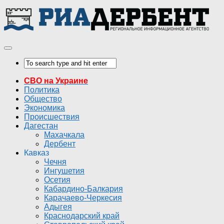
СВО на Украине
Политика
Общество
Экономика
Происшествия
Дагестан
Махачкала
Дербент
Кавказ
Чечня
Ингушетия
Осетия
Кабардино-Балкария
Карачаево-Черкесия
Адыгея
Краснодарский край