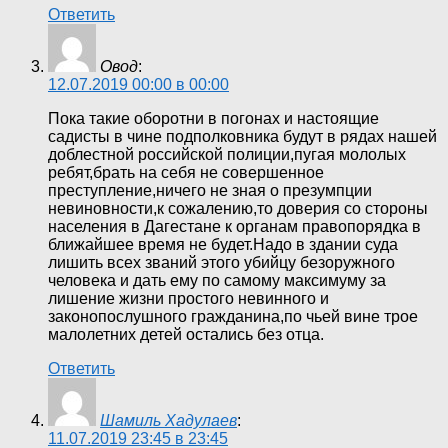
Ответить
Овод
:
12.07.2019 00:00 в 00:00
Пока такие оборотни в погонах и настоящие
садисты в чине подполковника будут в рядах нашей
доблестной российской полиции,пугая мололых
ребят,брать на себя не совершенное
преступление,ничего не зная о презумпции
невиновности,к сожалению,то доверия со стороны
населения в Дагестане к органам правопорядка в
ближайшее время не будет.Надо в здании суда
лишить всех званий этого убийцу безоружного
человека и дать ему по самому максимуму за
лишение жизни простого невинного и
законопослушного гражданина,по чьей вине трое
малолетних детей остались без отца.
Ответить
Шамиль Хадулаев
:
11.07.2019 23:45 в 23:45