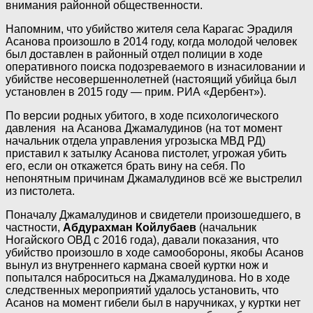
внимания районной общественности.
Напомним, что убийство жителя села Карагас Эрадиля
Асанова произошло в 2014 году, когда молодой человек
был доставлен в районный отдел полиции в ходе
оперативного поиска подозреваемого в изнасиловании и
убийстве несовершеннолетней (настоящий убийца был
установлен в 2015 году — прим. РИА «Дербент»).
По версии родных убитого, в ходе психологического
давления на Асанова Джамалудинов (на тот момент
начальник отдела управления угрозыска МВД РД)
приставил к затылку Асанова пистолет, угрожая убить
его, если он откажется брать вину на себя. По
непонятным причинам Джамалудинов всё же выстрелил
из пистолета.
Поначалу Джамалудинов и свидетели произошедшего, в
частности,
Абдурахман Койлубаев
(начальник
Ногайского ОВД с 2016 года), давали показания, что
убийство произошло в ходе самообороны, якобы Асанов
вынул из внутреннего кармана своей куртки нож и
попытался наброситься на Джамалудинова. Но в ходе
следственных мероприятий удалось установить, что
Асанов на момент гибели был в наручниках, у куртки нет