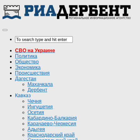
СВО на Украине
Политика
Общество
Экономика
Происшествия
Дагестан
Махачкала
Дербент
Кавказ
Чечня
Ингушетия
Осетия
Кабардино-Балкария
Карачаево-Черкесия
Адыгея
Краснодарский край