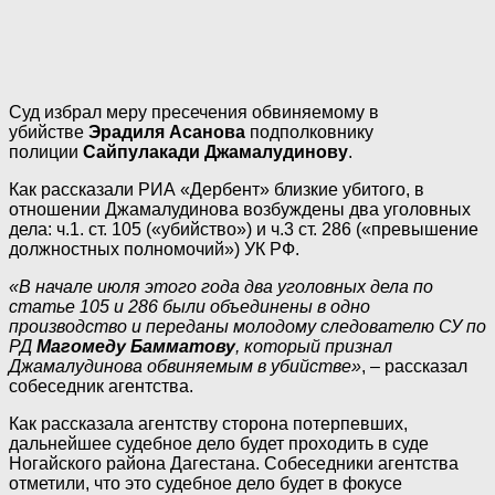
Суд избрал меру пресечения обвиняемому в
убийстве
Эрадиля Асанова
подполковнику
полиции
Сайпулакади Джамалудинову
.
Как рассказали РИА «Дербент» близкие убитого, в
отношении Джамалудинова возбуждены два уголовных
дела: ч.1. ст. 105 («убийство») и ч.3 ст. 286 («превышение
должностных полномочий») УК РФ.
«В начале июля этого года два уголовных дела по
статье 105 и 286 были объединены в одно
производство и переданы молодому следователю СУ по
РД
Магомеду Бамматову
, который признал
Джамалудинова обвиняемым в убийстве»
, – рассказал
собеседник агентства.
Как рассказала агентству сторона потерпевших,
дальнейшее судебное дело будет проходить в суде
Ногайского района Дагестана. Собеседники агентства
отметили, что это судебное дело будет в фокусе