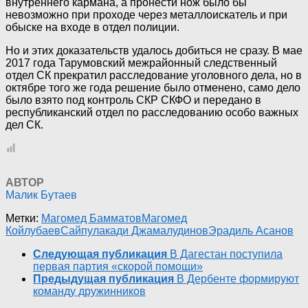
внутреннего кармана, а пронести нож было бы
невозможно при проходе через металлоискатель и при
обыске на входе в отдел полиции.
Но и этих доказательств удалось добиться не сразу. В мае
2017 года Тарумовский межрайонный следственный
отдел СК прекратил расследование уголовного дела, но в
октябре того же года решение было отменено, само дело
было взято под контроль СКР СКФО и передано в
республиканский отдел по расследованию особо важных
дел СК.
АВТОР
Малик Бутаев
Метки:
Магомед Бамматов
Магомед
Койлубаев
Сайпулакади Джамалудинов
Эрадиль Асанов
Следующая публикация
В Дагестан поступила
первая партия «скорой помощи»
Предыдущая публикация
В Дербенте формируют
команду дружинников