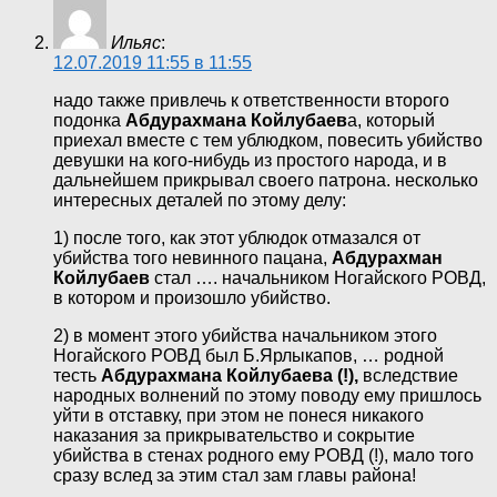
Ильяс
:
12.07.2019 11:55 в 11:55
надо также привлечь к ответственности второго
подонка
Абдурахмана Койлубаев
а, который
приехал вместе с тем ублюдком, повесить убийство
девушки на кого-нибудь из простого народа, и в
дальнейшем прикрывал своего патрона. несколько
интересных деталей по этому делу:
1) после того, как этот ублюдок отмазался от
убийства того невинного пацана,
Абдурахман
Койлубаев
стал …. начальником Ногайского РОВД,
в котором и произошло убийство.
2) в момент этого убийства начальником этого
Ногайского РОВД был Б.Ярлыкапов, … родной
тесть
Абдурахмана Койлубаева (!),
вследствие
народных волнений по этому поводу ему пришлось
уйти в отставку, при этом не понеся никакого
наказания за прикрывательство и сокрытие
убийства в стенах родного ему РОВД (!), мало того
сразу вслед за этим стал зам главы района!