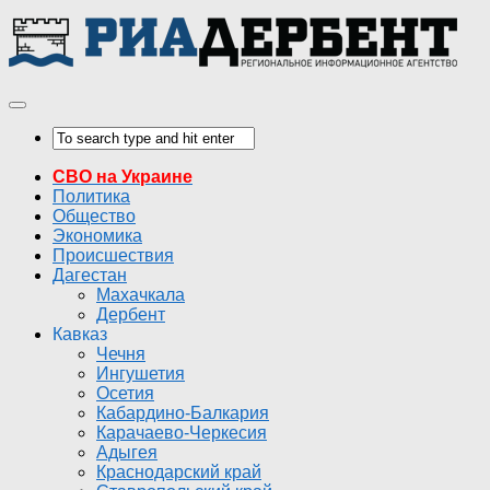
СВО на Украине
Политика
Общество
Экономика
Происшествия
Дагестан
Махачкала
Дербент
Кавказ
Чечня
Ингушетия
Осетия
Кабардино-Балкария
Карачаево-Черкесия
Адыгея
Краснодарский край