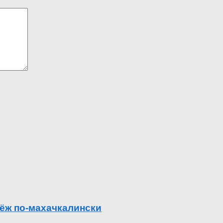
ёж по-махачкалински