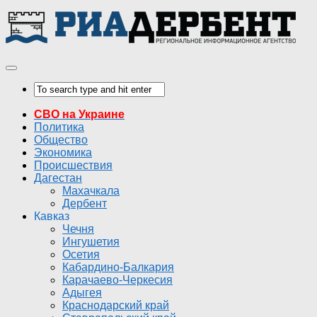
СВО на Украине
Политика
Общество
Экономика
Происшествия
Дагестан
Махачкала
Дербент
Кавказ
Чечня
Ингушетия
Осетия
Кабардино-Балкария
Карачаево-Черкесия
Адыгея
Краснодарский край