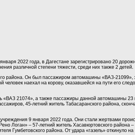
 января 2022 года, в Дагестане зарегистрировано 20 дорож
нения различной степени тяжести, среди них также 2 детей.
ского района. Он был пассажиром автомашины «ВАЗ-21099», 
й человек наехал на корову, оказавшейся на пути его след
ель «ВАЗ 21074», а также пассажиры данной автомашины 23
ссажиров, 45-летний житель Табасаранского района, сконча
чреждения 9 января 2022 года. Они стали жертвами проис
ено Логан» – 57-летний житель Хасавюртовского района – 
теля Гумбетовского района. От удара «газель» откинуло н